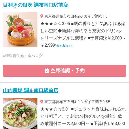
目利きの銀次 調布南口駅前店
東京都調布市布田4-2-3 ガイア調布Ⅱ 5F
★★★☆☆3.05 ■磯の香りと活気あふれる楽
しい空間◆新鮮な海の幸と充実のドリンク
をリーズナブルに満喫♪ ■予算(夜):￥2,000～
￥2,999
View More »
※情報提供元：食べログ
空席確認・予約
山内農場 調布南口駅前店
東京都調布市布田4-2-3 ガイア調布2 5F
★★★☆☆3.01 ■ジュワッと旨味あふれる地
どり料理と、九州の名物グルメを堪能。飲
み放題付コース2,500円～ ■予算(夜):￥3,000