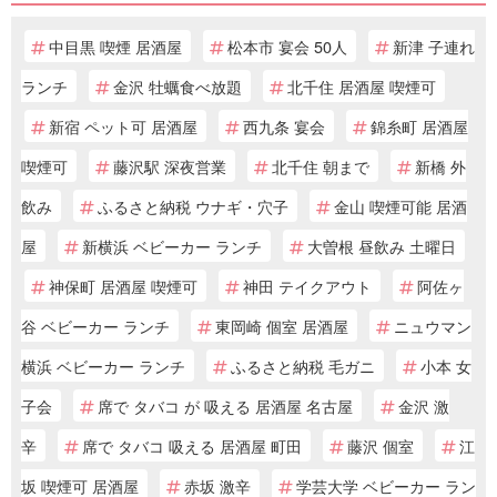
中目黒 喫煙 居酒屋
松本市 宴会 50人
新津 子連れ
ランチ
金沢 牡蠣食べ放題
北千住 居酒屋 喫煙可
新宿 ペット可 居酒屋
西九条 宴会
錦糸町 居酒屋
喫煙可
藤沢駅 深夜営業
北千住 朝まで
新橋 外
飲み
ふるさと納税 ウナギ・穴子
金山 喫煙可能 居酒
屋
新横浜 ベビーカー ランチ
大曽根 昼飲み 土曜日
神保町 居酒屋 喫煙可
神田 テイクアウト
阿佐ヶ
谷 ベビーカー ランチ
東岡崎 個室 居酒屋
ニュウマン
横浜 ベビーカー ランチ
ふるさと納税 毛ガニ
小本 女
子会
席で タバコ が 吸える 居酒屋 名古屋
金沢 激
辛
席で タバコ 吸える 居酒屋 町田
藤沢 個室
江
坂 喫煙可 居酒屋
赤坂 激辛
学芸大学 ベビーカー ラン