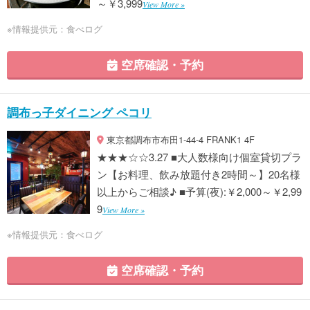
～￥3,999
View More »
※情報提供元：食べログ
空席確認・予約
調布っ子ダイニング ペコリ
東京都調布市布田1-44-4 FRANK1 4F
★★★☆☆3.27 ■大人数様向け個室貸切プラ
ン【お料理、飲み放題付き2時間～】20名様
以上からご相談♪ ■予算(夜):￥2,000～￥2,99
9
View More »
※情報提供元：食べログ
空席確認・予約