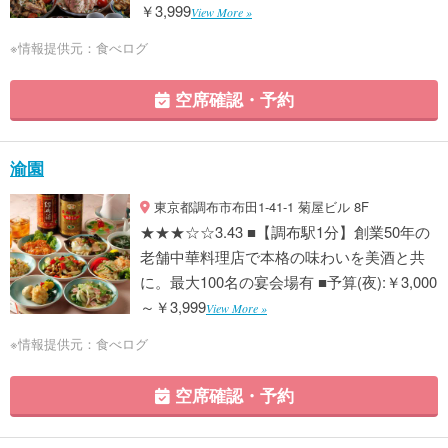
￥3,999
View More »
※情報提供元：食べログ
空席確認・予約
渝園
東京都調布市布田1-41-1 菊屋ビル 8F
★★★☆☆3.43 ■【調布駅1分】創業50年の
老舗中華料理店で本格の味わいを美酒と共
に。最大100名の宴会場有 ■予算(夜):￥3,000
～￥3,999
View More »
※情報提供元：食べログ
空席確認・予約