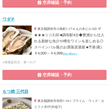
空席確認・予約
ワダチ
東京都調布市小島町1-17-4 えの木ビル123 1F
★★★☆☆3.20 ■調布駅4分◆豊洲から仕入
れる新鮮な魚介や樽生ワインを楽しめる◎
スペインバル風のお洒落居酒屋 ■予算(夜):
￥4,000～￥4,999
View More »
※情報提供元：食べログ
空席確認・予約
もつ焼 三代目
東京都調布市布田1-14-1 プライム・ウィズ・カ
リファ B1F(半地下)