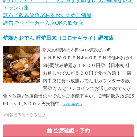
トラン特集
調布で飲み放題があるおすすめ居酒屋
調布でベビーカー入店OKの飲食店
炉端とおでん 呼炉凪来（コロナギライ）調布店
東京都調布市布田1-41-2原政ビル3F
≪ＮＥＷ ＯＰＥＮ♪≫ＯＰＥＮ特価♪今だけ
2時間飲み放題が１８００円◎ 【日本初!!】
お通しおでんが５００円で食べ放題！！ 店
内中央に食べ放題おでん用カウンターを設
置◎ なんとワンコインでお通しのおでんが
食べ放題♪当店自慢のおでんをご堪能下さい。 2時間飲み放題25
00⇒＜１,８００＞円実施中...
View More »
※情報提供元：ぐるなび
空席確認・予約