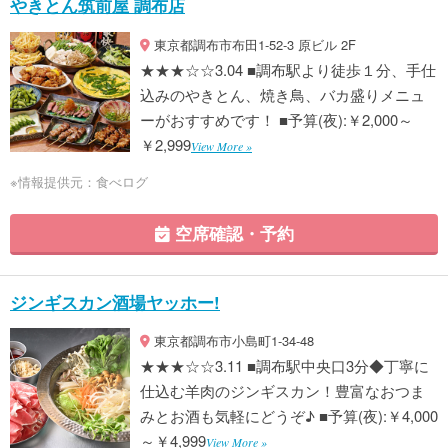
やきとん筑前屋 調布店
東京都調布市布田1-52-3 原ビル 2F
★★★☆☆3.04 ■調布駅より徒歩１分、手仕
込みのやきとん、焼き鳥、バカ盛りメニュ
ーがおすすめです！ ■予算(夜):￥2,000～
￥2,999
View More »
※情報提供元：食べログ
空席確認・予約
ジンギスカン酒場ヤッホー!
東京都調布市小島町1-34-48
★★★☆☆3.11 ■調布駅中央口3分◆丁寧に
仕込む羊肉のジンギスカン！豊富なおつま
みとお酒も気軽にどうぞ♪ ■予算(夜):￥4,000
～￥4,999
View More »