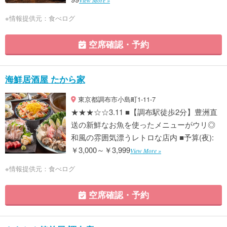
View More »
※情報提供元：食べログ
空席確認・予約
海鮮居酒屋 たから家
東京都調布市小島町1-11-7
★★★☆☆3.11 ■【調布駅徒歩2分】豊洲直
送の新鮮なお魚を使ったメニューがウリ◎
和風の雰囲気漂うレトロな店内 ■予算(夜):
￥3,000～￥3,999
View More »
※情報提供元：食べログ
空席確認・予約