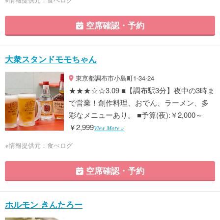
空席確認・予約
大衆スタンドモモちゃん
東京都調布市小島町1-34-24
★★★☆☆3.09 ■【調布駅3分】夜中の3時ま
で営業！創作料理、おでん、ラーメン、多
彩なメニューあり。 ■予算(夜):￥2,000～
￥2,999
View More »
※情報提供元：食べログ
空席確認・予約
ホルモン きんたろー