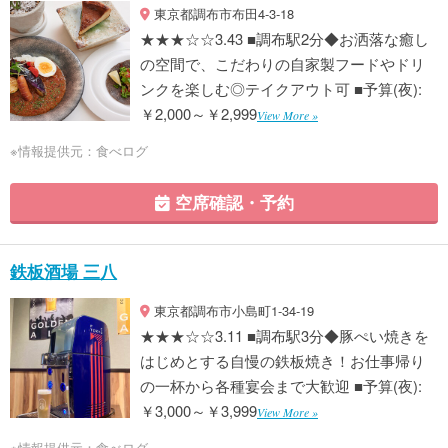
東京都調布市布田4-3-18
★★★☆☆3.43 ■調布駅2分◆お洒落な癒し
の空間で、こだわりの自家製フードやドリ
ンクを楽しむ◎テイクアウト可 ■予算(夜):
￥2,000～￥2,999
View More »
※情報提供元：食べログ
空席確認・予約
鉄板酒場 三八
東京都調布市小島町1-34-19
★★★☆☆3.11 ■調布駅3分◆豚ぺい焼きを
はじめとする自慢の鉄板焼き！お仕事帰り
の一杯から各種宴会まで大歓迎 ■予算(夜):
￥3,000～￥3,999
View More »
※情報提供元：食べログ