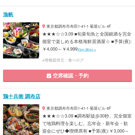
漁帆
東京都調布市布田1-41-1 菊屋ビル 4F
★★★☆☆3.09 ■旬菜旬魚と全国銘酒を完全
個室で楽しめる本格海鮮居酒屋☆ ■予算(夜):
￥4,000～￥4,999
View More »
※情報提供元：食べログ
空席確認・予約
鶏十兵衛 調布店
東京都調布市布田1-41-1 菊屋ビル 6F
★★★☆☆3.09 ■調布駅徒歩30秒、完全個室
で地鶏料理を楽しむ。忘年会・新年会・歓
迎会にぜひ◆喫煙席有 ■予算(夜):￥3,000～