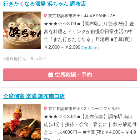
行きたくなる酒場 浜ちゃん 調布店
東京都調布市布田1-44-4 FRANK1 3F
★★★☆☆3.09 ■【調布駅より徒歩2分】豊
富な料理とドリンクが自慢◎日常生活の中
で「また行きたくなる」居場所 ■予算(夜):
￥2,000～￥2,999
View More »
※情報提供元：食べログ
空席確認・予約
全席個室 楽蔵 調布南口店
東京都調布市布田4-2-4 シーエフビル5F
★★★☆☆3.04 ■【全席個室】調布駅 南口
徒歩1分｜接待・会食・宴会に｜ 飲み放題付
きコース4000円～ ■予算(夜):￥4,000～￥4,9
99