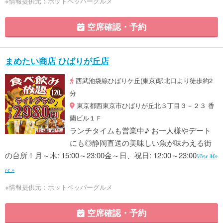
※情報提供元：ホットペッパーグルメ
空席確認・予約
まめたい商店 ひばりが丘店
西武池袋線ひばりケ丘(東京)駅北口より徒歩約2
分
東京都西東京市ひばりが丘北３丁目３－２３ 香
蘭ビル１Ｆ
ランチタイムも営業中♪ お一人様やデート
にも◎静岡直送の美味しい魚が味わえる街
の台所！月～木: 15:00～23:00金～日、祝日: 12:00～23:00
View Mo
re »
※情報提供元：ホットペッパーグルメ
空席確認・予約