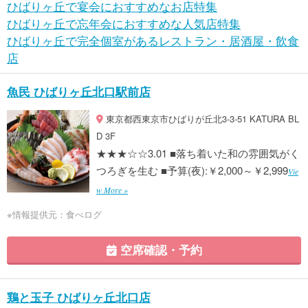
ひばりヶ丘で宴会におすすめなお店特集
ひばりヶ丘で忘年会におすすめな人気店特集
ひばりヶ丘で完全個室があるレストラン・居酒屋・飲食
店
魚民 ひばりヶ丘北口駅前店
東京都西東京市ひばりが丘北3-3-51 KATURA BL
D 3F
★★★☆☆3.01 ■落ち着いた和の雰囲気がく
つろぎを生む ■予算(夜):￥2,000～￥2,999
Vie
w More »
※情報提供元：食べログ
空席確認・予約
鶏と玉子 ひばりヶ丘北口店