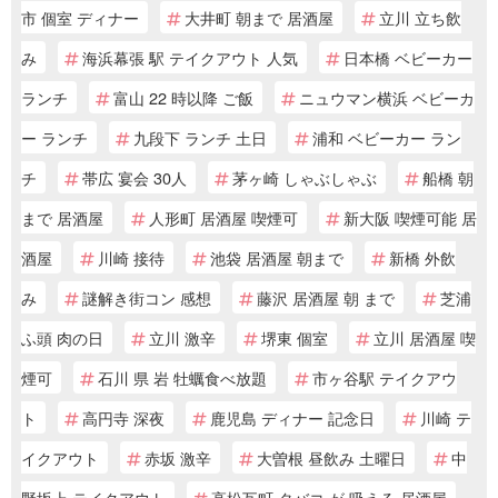
市 個室 ディナー
大井町 朝まで 居酒屋
立川 立ち飲
み
海浜幕張 駅 テイクアウト 人気
日本橋 ベビーカー
ランチ
富山 22 時以降 ご飯
ニュウマン横浜 ベビーカ
ー ランチ
九段下 ランチ 土日
浦和 ベビーカー ラン
チ
帯広 宴会 30人
茅ヶ崎 しゃぶしゃぶ
船橋 朝
まで 居酒屋
人形町 居酒屋 喫煙可
新大阪 喫煙可能 居
酒屋
川崎 接待
池袋 居酒屋 朝まで
新橋 外飲
み
謎解き街コン 感想
藤沢 居酒屋 朝 まで
芝浦
ふ頭 肉の日
立川 激辛
堺東 個室
立川 居酒屋 喫
煙可
石川 県 岩 牡蠣食べ放題
市ヶ谷駅 テイクアウ
ト
高円寺 深夜
鹿児島 ディナー 記念日
川崎 テ
イクアウト
赤坂 激辛
大曽根 昼飲み 土曜日
中
野坂上 テイクアウト
高松瓦町 タバコ が 吸える 居酒屋