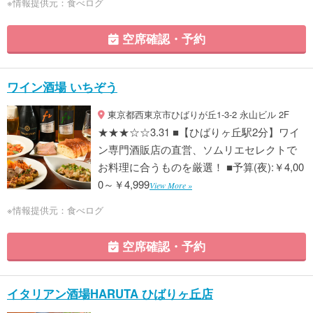
※情報提供元：食べログ
空席確認・予約
ワイン酒場 いちぞう
東京都西東京市ひばりが丘1-3-2 永山ビル 2F
★★★☆☆3.31 ■【ひばりヶ丘駅2分】ワイ
ン専門酒販店の直営、ソムリエセレクトで
お料理に合うものを厳選！ ■予算(夜):￥4,00
0～￥4,999
View More »
※情報提供元：食べログ
空席確認・予約
イタリアン酒場HARUTA ひばりヶ丘店