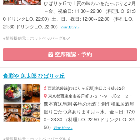
ひばりヶ丘で上質の味わいをたっぷりと♪月
～金、祝前日: 11:30～22:30 （料理L.O. 21:3
0 ドリンクL.O. 22:00）土、日、祝日: 12:00～22:30 （料理L.O.
21:30 ドリンクL.O. 22:00）
View More »
※情報提供元：ホットペッパーグルメ
空席確認・予約
食彩や 魚太郎 ひばりヶ丘
西武池袋線[ひばりヶ丘駅]南口より徒歩2分
東京都西東京市谷戸町３‐２７‐９ JC２ ２Ｆ
熊本直送馬刺 各地の地酒！創作和風居酒屋
掘りごたつ席あります月～水、金～日: 17:0
0～23:30 （料理L.O. 22:50 ドリンクL.O. 22:
50）
View More »
※情報提供元：ホットペッパーグルメ