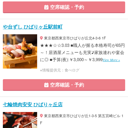
空席確認・予約
や台ずし ひばりヶ丘駅前町
東京都西東京市ひばりが丘北4-3-6 1F
★★★☆☆3.03 ■職人が握る本格寿司が65円
～！居酒屋メニューも充実♪家族連れや宴会
に◎ ■予算(夜):￥3,000～￥3,999
View More »
※情報提供元：食べログ
空席確認・予約
七輪焼肉安安 ひばりヶ丘店
東京都西東京市ひばりが丘1-3-5 第五宮崎ビル 1
F