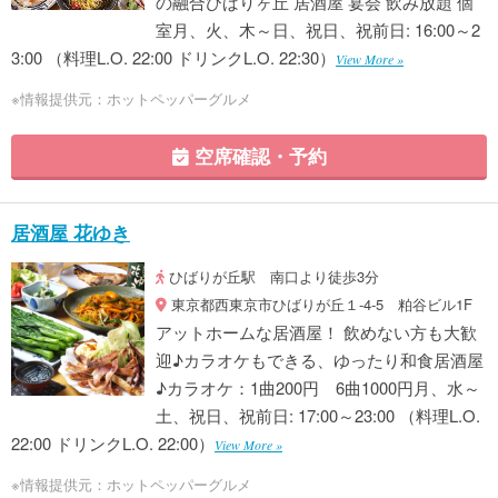
の融合ひばりヶ丘 居酒屋 宴会 飲み放題 個
室月、火、木～日、祝日、祝前日: 16:00～2
3:00 （料理L.O. 22:00 ドリンクL.O. 22:30）
View More »
※情報提供元：ホットペッパーグルメ
空席確認・予約
居酒屋 花ゆき
ひばりが丘駅 南口より徒歩3分
東京都西東京市ひばりが丘１-4-5 粕谷ビル1F
アットホームな居酒屋！ 飲めない方も大歓
迎♪カラオケもできる、ゆったり和食居酒屋
♪カラオケ：1曲200円 6曲1000円月、水～
土、祝日、祝前日: 17:00～23:00 （料理L.O.
22:00 ドリンクL.O. 22:00）
View More »
※情報提供元：ホットペッパーグルメ