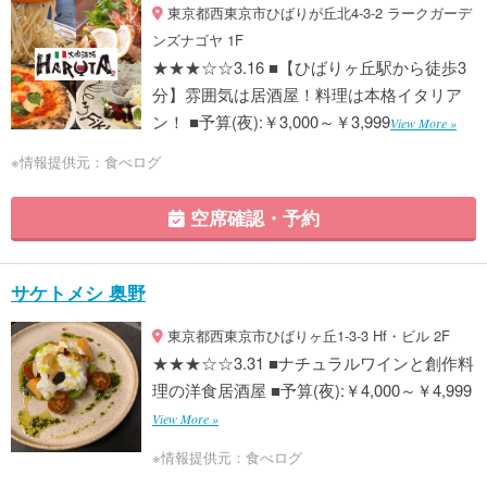
東京都西東京市ひばりが丘北4-3-2 ラークガーデ
ンズナゴヤ 1F
★★★☆☆3.16 ■【ひばりヶ丘駅から徒歩3
分】雰囲気は居酒屋！料理は本格イタリア
ン！ ■予算(夜):￥3,000～￥3,999
View More »
※情報提供元：食べログ
空席確認・予約
サケトメシ 奥野
東京都西東京市ひばりヶ丘1-3-3 Hf・ビル 2F
★★★☆☆3.31 ■ナチュラルワインと創作料
理の洋食居酒屋 ■予算(夜):￥4,000～￥4,999
View More »
※情報提供元：食べログ