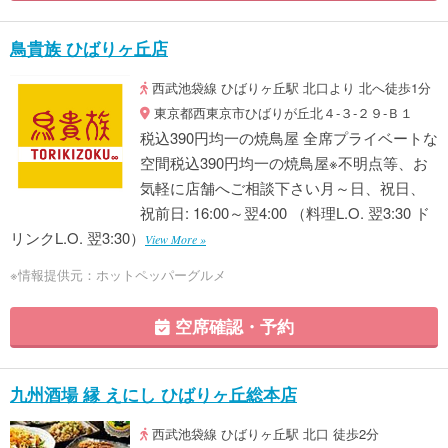
鳥貴族 ひばりヶ丘店
西武池袋線 ひばりヶ丘駅 北口より 北へ徒歩1分
東京都西東京市ひばりが丘北４‐３‐２９‐Ｂ１
税込390円均一の焼鳥屋 全席プライベートな
空間税込390円均一の焼鳥屋※不明点等、お
気軽に店舗へご相談下さい月～日、祝日、
祝前日: 16:00～翌4:00 （料理L.O. 翌3:30 ド
リンクL.O. 翌3:30）
View More »
※情報提供元：ホットペッパーグルメ
空席確認・予約
九州酒場 縁 えにし ひばりヶ丘総本店
西武池袋線 ひばりヶ丘駅 北口 徒歩2分