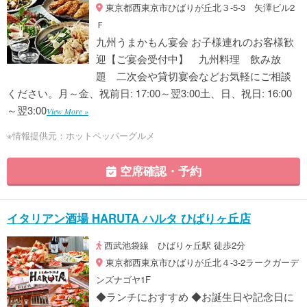
東京都西東京市ひばりが丘北３-5-3 矢澤ビル2
Ｆ
九州うまかもん宴会 お子様連れのお客様歓
迎【ご宴会受付中】 九州料理 飲み放
題 二次会や貸切宴会などお気軽にご相談
ください。月～金、祝前日: 17:00～翌3:00土、日、祝日: 16:00
～翌3:00
View More »
※情報提供元：ホットペッパーグルメ
空席確認・予約
イタリアン酒場 HARUTA ハルタ ひばりヶ丘店
西武池袋線 ひばりヶ丘駅 徒歩2分
東京都西東京市ひばりが丘北４-3-2ラークガーデ
ンズナゴヤ1F
◆ランチにおすすめ ◆お誕生日や記念日に