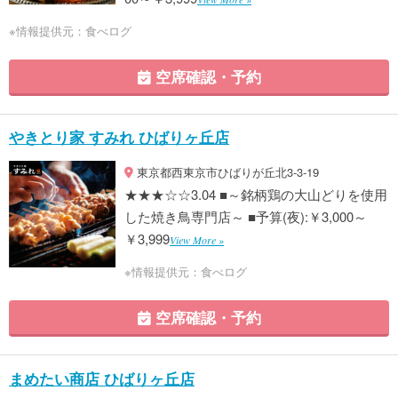
※情報提供元：食べログ
空席確認・予約
やきとり家 すみれ ひばりヶ丘店
東京都西東京市ひばりが丘北3-3-19
★★★☆☆3.04 ■～銘柄鶏の大山どりを使用
した焼き鳥専門店～ ■予算(夜):￥3,000～
￥3,999
View More »
※情報提供元：食べログ
空席確認・予約
まめたい商店 ひばりヶ丘店