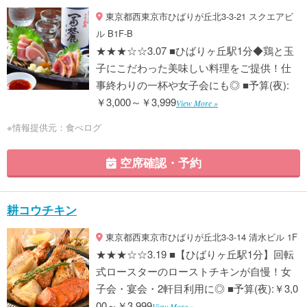
東京都西東京市ひばりが丘北3-3-21 スクエアビ
ル B1F-B
★★★☆☆3.07 ■ひばりヶ丘駅1分◆鶏と玉
子にこだわった美味しい料理をご提供！仕
事終わりの一杯や女子会にも◎ ■予算(夜):
￥3,000～￥3,999
View More »
※情報提供元：食べログ
空席確認・予約
耕コウチキン
東京都西東京市ひばりが丘北3-3-14 清水ビル 1F
★★★☆☆3.19 ■【ひばりヶ丘駅1分】回転
式ロースターのローストチキンが自慢！女
子会・宴会・2軒目利用に◎ ■予算(夜):￥3,0
00～￥3,999
View More »