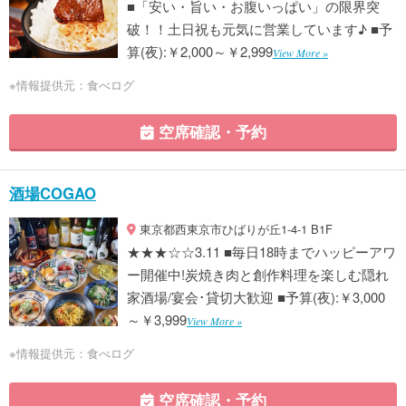
■「安い・旨い・お腹いっぱい」の限界突
破！！土日祝も元気に営業しています♪ ■予
算(夜):￥2,000～￥2,999
View More »
※情報提供元：食べログ
空席確認・予約
酒場COGAO
東京都西東京市ひばりが丘1-4-1 B1F
★★★☆☆3.11 ■毎日18時までハッピーアワ
ー開催中!炭焼き肉と創作料理を楽しむ隠れ
家酒場/宴会･貸切大歓迎 ■予算(夜):￥3,000
～￥3,999
View More »
※情報提供元：食べログ
空席確認・予約