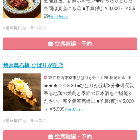
芝浦直送、新鮮ホルモン◆ゆったりとした
空間は宴会にも◎ ■予算(夜):￥3,000～￥3,9
99
View More »
※情報提供元：食べログ
空席確認・予約
焼き鳥石橋 ひばりが丘店
東京都西東京市ひばりが丘1‐4‐28 長尾ビル 1F
★★★☆☆3.30 ■ひばりが丘駅3分◆備長炭
香る地鶏の焼鳥と季節の日本酒をご堪能く
ださい。完全個室完備◎ ■予算(夜):￥5,000
～￥5,999
View More »
※情報提供元：食べログ
空席確認・予約