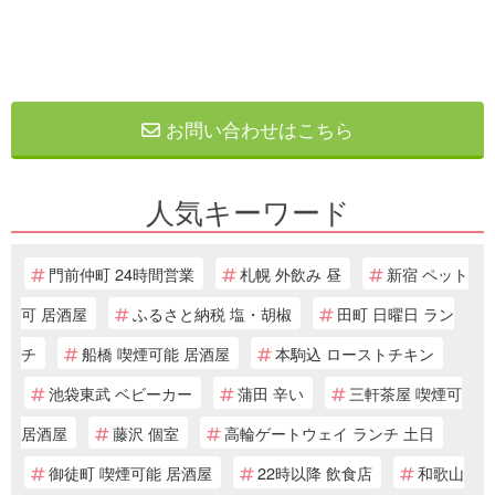
お問い合わせはこちら
人気キーワード
門前仲町 24時間営業
札幌 外飲み 昼
新宿 ペット
可 居酒屋
ふるさと納税 塩・胡椒
田町 日曜日 ラン
チ
船橋 喫煙可能 居酒屋
本駒込 ローストチキン
池袋東武 ベビーカー
蒲田 辛い
三軒茶屋 喫煙可
居酒屋
藤沢 個室
高輪ゲートウェイ ランチ 土日
御徒町 喫煙可能 居酒屋
22時以降 飲食店
和歌山