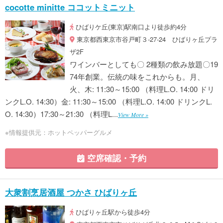
cocotte minitte ココットミニット
ひばりケ丘(東京)駅南口より徒歩約4分
東京都西東京市谷戸町３‐27‐24 ひばりヶ丘プラ
ザ2F
ワインバーとしても〇 2種類の飲み放題〇19
74年創業。伝統の味をこれからも。月、
火、木: 11:30～15:00 （料理L.O. 14:00 ドリ
ンクL.O. 14:30）金: 11:30～15:00 （料理L.O. 14:00 ドリンクL.
O. 14:30）17:30～21:30 （料理L...
View More »
※情報提供元：ホットペッパーグルメ
空席確認・予約
大衆割烹居酒屋 つかさ ひばりヶ丘
ひばりヶ丘駅から徒歩4分