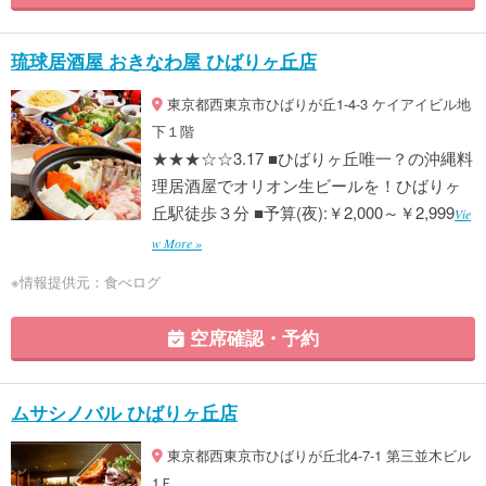
琉球居酒屋 おきなわ屋 ひばりヶ丘店
東京都西東京市ひばりが丘1-4-3 ケイアイビル地
下１階
★★★☆☆3.17 ■ひばりヶ丘唯一？の沖縄料
理居酒屋でオリオン生ビールを！ひばりヶ
丘駅徒歩３分 ■予算(夜):￥2,000～￥2,999
Vie
w More »
※情報提供元：食べログ
空席確認・予約
ムサシノバル ひばりヶ丘店
東京都西東京市ひばりが丘北4-7-1 第三並木ビル
1Ｆ