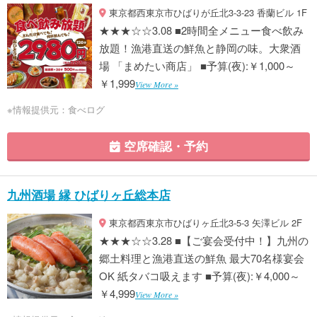
東京都西東京市ひばりが丘北3-3-23 香蘭ビル 1F
★★★☆☆3.08 ■2時間全メニュー食べ飲み
放題！漁港直送の鮮魚と静岡の味。大衆酒
場 「まめたい商店」 ■予算(夜):￥1,000～
￥1,999
View More »
※情報提供元：食べログ
空席確認・予約
九州酒場 縁 ひばりヶ丘総本店
東京都西東京市ひばりヶ丘北3-5-3 矢澤ビル 2F
★★★☆☆3.28 ■【ご宴会受付中！】九州の
郷土料理と漁港直送の鮮魚 最大70名様宴会
OK 紙タバコ吸えます ■予算(夜):￥4,000～
￥4,999
View More »