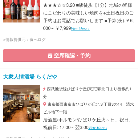
★★★☆☆3.20 ■駅徒歩【1分】地域の皆様
にこだわりの美味しい焼肉を※土日祝日のご
予約はお電話でお願いします ■予算(夜):￥6,
000～￥7,999
View More »
※情報提供元：食べログ
空席確認・予約
大衆人情酒場 らくだや
西武池袋線ひばりケ丘(東京)駅北口より徒歩約1
分
東京都西東京市ひばりが丘北３丁目3の14 清水
ビル地下一階
居酒屋/ホルモン/ひばりケ丘火～日、祝日、
祝前日: 17:00～翌3:00
View More »