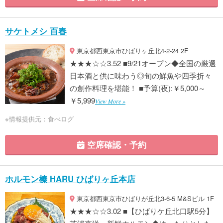
サケトメシ 百春
東京都西東京市ひばりヶ丘北4-2-24 2F
★★★☆☆3.52 ■9/21オープン◆全国の厳選
日本酒と供に味わう◎旬の鮮魚や四季折々
の創作料理を堪能！ ■予算(夜):￥5,000～
￥5,999
View More »
※情報提供元：食べログ
空席確認・予約
ホルモン榛 HARU ひばりヶ丘本店
東京都西東京市ひばりが丘北3-6-5 M&Sビル 1F
★★★☆☆3.02 ■【ひばりケ丘北口駅5分】