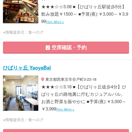
★★★☆☆3.08 ■【ひばりヶ丘駅徒歩5分】
飲み放題￥1500～ ■予算(夜):￥3,000～￥3,9
99
View More »
※情報提供元：食べログ
空席確認・予約
ひばりヶ丘 YaoyaBal
東京都西東京市谷戸町3-23-18
★★★☆☆3.16 ■【ひばりヶ丘徒歩4分】ひ
ばりヶ丘の路地裏に佇むカジュアルバル。
お酒と野菜を賑やかに ■予算(夜):￥3,000～
￥3,999
View More »
※情報提供元：食べログ