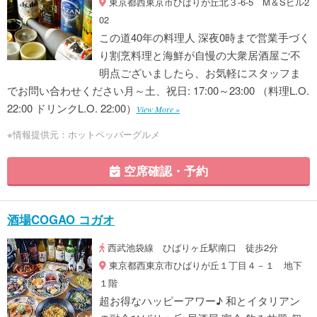
東京都西東京市ひばりが丘北３-6-5 M＆Sビル2
02
この道40年の料理人 深夜0時まで営業手づく
り割烹料理と海鮮が自慢の大衆居酒屋ご不
明点ございましたら、お気軽にスタッフま
でお問い合わせください月～土、祝日: 17:00～23:00 （料理L.O.
22:00 ドリンクL.O. 22:00）
View More »
※情報提供元：ホットペッパーグルメ
空席確認・予約
酒場COGAO コガオ
西武池袋線 ひばりヶ丘駅南口 徒歩2分
東京都西東京市ひばりが丘１丁目４－１ 地下
１階
超お得なハッピーアワー♪ 和とイタリアン