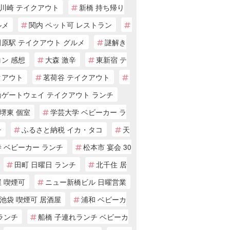
川崎 テイクアウト
新橋 持ち帰り
ルメ
関内 ペット可 レストラン
田原駅 テイクアウト グルメ
謎解き
ン 感想
大森 激辛
東新宿 テ
クアウト
茗荷谷 テイクアウト
輪ゲートウェイ テイクアウト ランチ
堺東 個室
学芸大学 ベビーカー ラ
チ
ふるさと納税 イカ・タコ
天
 ベビーカー ランチ
松本市 宴会 30
田町 日曜日 ランチ
北千住 居
 喫煙可
ニュー新橋ビル 日曜営業
池袋 喫煙可 居酒屋
浦和 ベビーカ
ランチ
船橋 子連れランチ ベビーカ