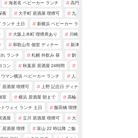
海老名 ベビーカー ランチ
高円
深夜
大手町 居酒屋 喫煙可
九
 ランチ 土日
新横浜 ベビーカー ラ
チ
大阪上本町 喫煙席あり
川崎
待
和歌山市 個室 ディナー
新津
連れ ランチ
札幌 外飲み 昼
釧
街コン
秋葉原 居酒屋 24時間
ュウマン横浜 ベビーカー ランチ
人
 居酒屋 喫煙可
上野 記念日 ディナ
個室
横浜 居酒屋 朝まで
高輪
トウェイ ランチ 土日
飯田橋 喫煙
居酒屋
立川 居酒屋 喫煙可
大
 居酒屋 喫煙
富山 22 時以降 ご飯