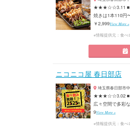
★★★☆☆3.1
焼きは1本110円
￥2,999
View More »
※情報提供元：食べ
ニコニコ屋 春日部店
埼玉県春日部市中央1
★★★☆☆3.02
広々空間で多彩なジ
9
View More »
※情報提供元：食べ