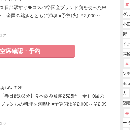
1 ■春日部駅すぐ◆コスパ◎国産ブランド鶏を使った串
グ
〜！全国の銘酒とともに満喫 ■予算(夜):￥2,000～
小
街コ
ログ
イ
空席確認・予約
高
ン
王寺
-8-17 2F
人
 ■【春日部駅3分】食べ飲み放題2525円！全110席の
酒屋
ャンルの料理を満喫♪ ■予算(夜):￥2,000～￥2,99
ー 
ログ