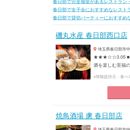
春日部で完全個室があるレストラン
春日部で女子会におすすめなレスト
春日部で貸切パーティーにおすすめ
磯丸水産 春日部西口店
埼玉県春日部市中央
★★★☆☆3.0
酒を楽しむ至福のひと
※情報提供元：食べ
焼鳥酒場 虜 春日部店
埼玉県春日部市中央1