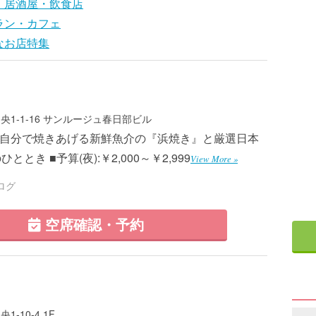
・居酒屋・飲食店
ラン・カフェ
なお店特集
1-1-16 サンルージュ春日部ビル
5 ■自分で焼きあげる新鮮魚介の『浜焼き』と厳選日本
とき ■予算(夜):￥2,000～￥2,999
View More »
ログ
空席確認・予約
-10-4 1F