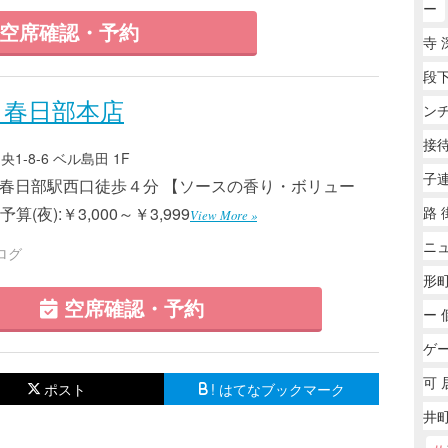
ー
空席確認・予約
寺 
段下
 春日部本店
ン
接
-8-6 ベル島田 1F
子
8 ■春日部駅西口徒歩４分 【ソースの香り・ボリュー
路 
(夜):￥3,000～￥3,999
View More »
ニ
ログ
形町
空席確認・予約
ー 
ゲー
可 
ポスト
! はてなブックマーク
井町