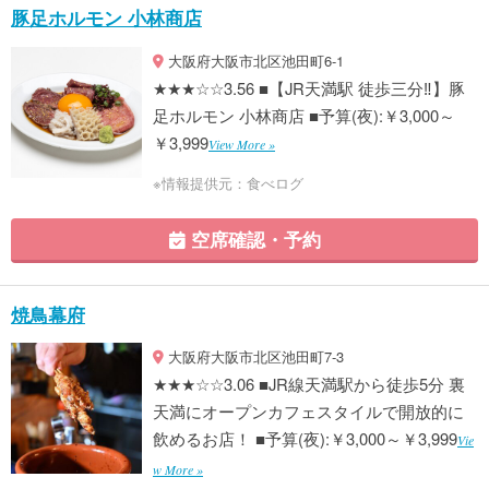
豚足ホルモン 小林商店
大阪府大阪市北区池田町6-1
★★★☆☆3.56 ■【JR天満駅 徒歩三分‼】豚
足ホルモン 小林商店 ■予算(夜):￥3,000～
￥3,999
View More »
※情報提供元：食べログ
空席確認・予約
焼鳥幕府
大阪府大阪市北区池田町7-3
★★★☆☆3.06 ■JR線天満駅から徒歩5分 裏
天満にオープンカフェスタイルで開放的に
飲めるお店！ ■予算(夜):￥3,000～￥3,999
Vie
w More »