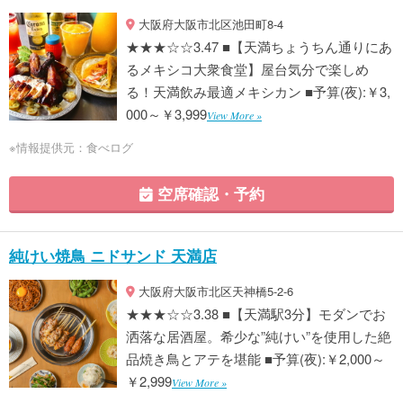
大阪府大阪市北区池田町8-4
★★★☆☆3.47 ■【天満ちょうちん通りにあ
るメキシコ大衆食堂】屋台気分で楽しめ
る！天満飲み最適メキシカン ■予算(夜):￥3,
000～￥3,999
View More »
※情報提供元：食べログ
空席確認・予約
純けい焼鳥 ニドサンド 天満店
大阪府大阪市北区天神橋5-2-6
★★★☆☆3.38 ■【天満駅3分】モダンでお
洒落な居酒屋。希少な”純けい”を使用した絶
品焼き鳥とアテを堪能 ■予算(夜):￥2,000～
￥2,999
View More »