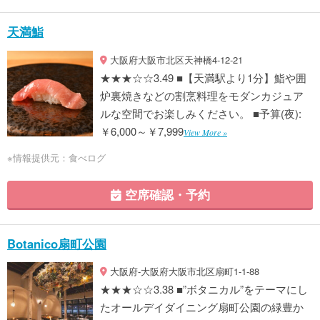
天満鮨
大阪府大阪市北区天神橋4-12-21
★★★☆☆3.49 ■【天満駅より1分】鮨や囲
炉裏焼きなどの割烹料理をモダンカジュア
ルな空間でお楽しみください。 ■予算(夜):
￥6,000～￥7,999
View More »
※情報提供元：食べログ
空席確認・予約
Botanico扇町公園
大阪府-大阪府大阪市北区扇町1-1-88
★★★☆☆3.38 ■”ボタニカル”をテーマにし
たオールデイダイニング扇町公園の緑豊か