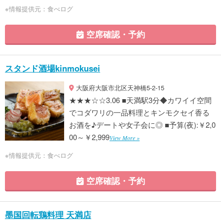
※情報提供元：食べログ
空席確認・予約
スタンド酒場kinmokusei
大阪府大阪市北区天神橋5-2-15
★★★☆☆3.06 ■天満駅3分◆カワイイ空間
でコダワリの一品料理とキンモクセイ香る
お酒を♪デートや女子会に◎ ■予算(夜):￥2,0
00～￥2,999
View More »
※情報提供元：食べログ
空席確認・予約
墨国回転鶏料理 天満店