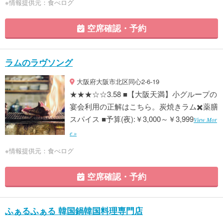
※情報提供元：食べログ
空席確認・予約
ラムのラヴソング
大阪府大阪市北区同心2-6-19
★★★☆☆3.58 ■【大阪天満】小グループの
宴会利用の正解はこちら。炭焼きラム✖️薬膳
スパイス ■予算(夜):￥3,000～￥3,999
View Mor
e »
※情報提供元：食べログ
空席確認・予約
ふぁるふぁる 韓国鍋韓国料理専門店