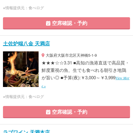
※情報提供元：食べログ
空席確認・予約
土佐炉端八金 天満店
大阪府大阪市北区天神橋5-1-9
★★★☆☆3.31 ■高知の漁港直送で高品質・
鮮度重視の魚、生でも食べれる朝引き地鶏
が旨い◎ ■予算(夜):￥3,000～￥3,999
View Mor
e »
※情報提供元：食べログ
空席確認・予約
ラブワイン 天満本店