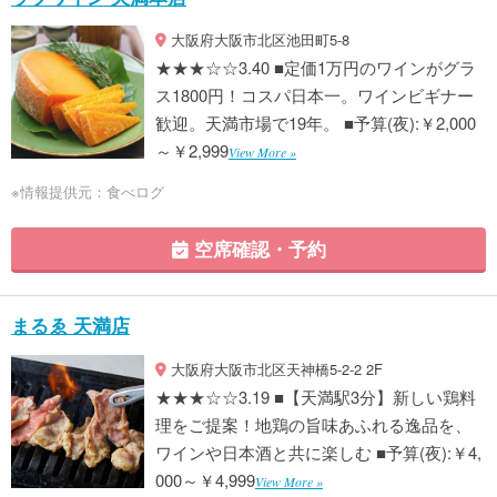
大阪府大阪市北区池田町5-8
★★★☆☆3.40 ■定価1万円のワインがグラ
ス1800円！コスパ日本一。ワインビギナー
歓迎。天満市場で19年。 ■予算(夜):￥2,000
～￥2,999
View More »
※情報提供元：食べログ
空席確認・予約
まるゑ 天満店
大阪府大阪市北区天神橋5-2-2 2F
★★★☆☆3.19 ■【天満駅3分】新しい鶏料
理をご提案！地鶏の旨味あふれる逸品を、
ワインや日本酒と共に楽しむ ■予算(夜):￥4,
000～￥4,999
View More »