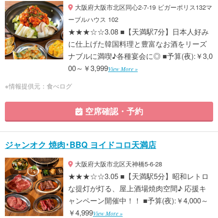
大阪府大阪市北区同心2-7-19 ビガーポリス132マ
ーブルハウス 102
★★★☆☆3.08 ■【天満駅7分】日本人好み
に仕上げた韓国料理と豊富なお酒をリーズ
ナブルに満喫♪各種宴会に◎ ■予算(夜):￥3,0
00～￥3,999
View More »
※情報提供元：食べログ
空席確認・予約
ジャンオク 焼肉･BBQ ヨイドコロ天満店
大阪府大阪市北区天神橋5-6-28
★★★☆☆3.05 ■【天満駅5分】昭和レトロ
な提灯が灯る、屋上酒場焼肉空間♪ 応援キ
ャンペーン開催中！！ ■予算(夜):￥4,000～
￥4,999
View More »