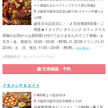
ート感溢れるルーフトップテラス席を完備♪
大阪府大阪市北区堂山町7-22 ステージ中通りビ
ル5階
誕生日＆記念日に・・♪ 完全個室6名様～ご
用意★イタリアン ダイニング カフェ テラス
荷物のお預かりは原則受け付けておりませんのでご了承願いま
す月～金、祝前日: 12:00～23:00 （料理L.O. 22:00 ドリンクL.O.
22:00）土、日、祝日: 11:00～23:00 （料理L...
View More »
※情報提供元：ホットペッパーグルメ
空席確認・予約
イタメシヤ 8 エイト
梅田駅より徒歩5分♪
大阪府大阪市北区中崎西４-3-25
自家製窯焼きピッツァ！ この時期一番人気