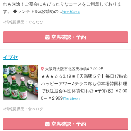
れも秀逸！ご宴会にもぴったりなコースをご用意しておりま
す。 ◆ランチ P&Gお勧めの...
View More »
※情報提供元：ぐるなび
空席確認・予約
イプセ
大阪府大阪市北区天神橋4-7-29 2F
★★★☆☆3.19 ■【天満駅５分】毎日17時迄
ハッピーアワー♪テラス席も◎本場韓国料理
で歓送迎会や団体貸切も◎ ■予算(夜):￥2,00
0～￥2,999
View More »
※情報提供元：食べログ
空席確認・予約