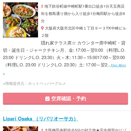
地下鉄谷町線中崎町駅1番出口徒歩1分天五商店
街を都島通り側から入り徒歩1分梅田駅から徒歩9
分
大阪府大阪市北区中崎１丁目９ー３YK中崎ビル
２階
隠れ家テラス席☆ カウンター席中崎町・貸
切・誕生日・ジャークチキン月、金: 17:00～翌0:00 （料理L.O.
23:00 ドリンクL.O. 23:30）火～木: 11:30～15:0017:00～翌0:00
（料理L.O. 23:00 ドリンクL.O. 23:30）土: 17:00～翌2...
View More
»
※情報提供元：ホットペッパーグルメ
空席確認・予約
Lipari Osaka （リパリオーサカ）
大阪梅田各駅徒歩5分の好立地★完全個室やリゾ