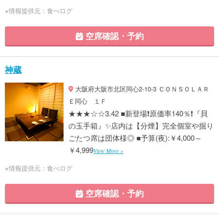
※情報提供元：食べログ
空席確認・予約
神蔵
大阪府大阪市北区同心2-10-3 ＣＯＮＳＯＬＡＲ
Ｅ同心 １Ｆ
★★★☆☆3.42 ■新登場❗️原価率140％❗️『貝
の玉手箱』✨店内は【分煙】完全個室や掘り
ごたつ席は団体様◎ ■予算(夜):￥4,000～
￥4,999
View More »
※情報提供元：食べログ
空席確認・予約