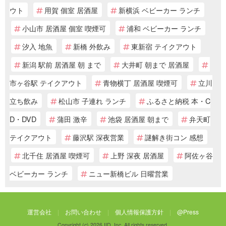
ウト
用賀 個室 居酒屋
新横浜 ベビーカー ランチ
小山市 居酒屋 個室 喫煙可
浦和 ベビーカー ランチ
汐入 地魚
新橋 外飲み
東新宿 テイクアウト
新潟 駅前 居酒屋 朝 まで
大井町 朝まで 居酒屋
市ヶ谷駅 テイクアウト
青物横丁 居酒屋 喫煙可
立川
立ち飲み
松山市 子連れ ランチ
ふるさと納税 本・C
D・DVD
蒲田 激辛
池袋 居酒屋 朝まで
弁天町
テイクアウト
藤沢駅 深夜営業
謎解き街コン 感想
北千住 居酒屋 喫煙可
上野 深夜 居酒屋
阿佐ヶ谷
ベビーカー ランチ
ニュー新橋ビル 日曜営業
運営会社
お問い合わせ
個人情報保護方針
@Press
Copyright (c) 2026 IID, Inc. All rights reserved.