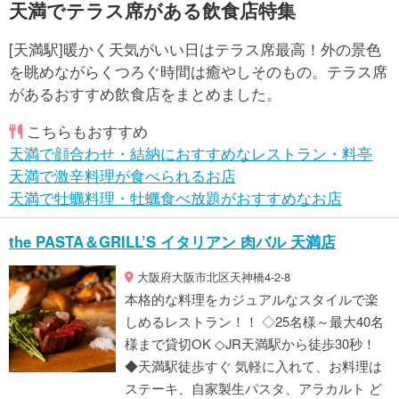
天満でテラス席がある飲食店特集
[天満駅]暖かく天気がいい日はテラス席最高！外の景色
を眺めながらくつろぐ時間は癒やしそのもの。テラス席
があるおすすめ飲食店をまとめました。
こちらもおすすめ
天満で顔合わせ・結納におすすめなレストラン・料亭
天満で激辛料理が食べられるお店
天満で牡蠣料理・牡蠣食べ放題がおすすめなお店
the PASTA＆GRILL’S イタリアン 肉バル 天満店
大阪府大阪市北区天神橋4-2-8
本格的な料理をカジュアルなスタイルで楽
しめるレストラン！！ ◇25名様～最大40名
様まで貸切OK ◇JR天満駅から徒歩30秒！
◆天満駅徒歩すぐ 気軽に入れて、お料理は
ステーキ、自家製生パスタ、アラカルト ど