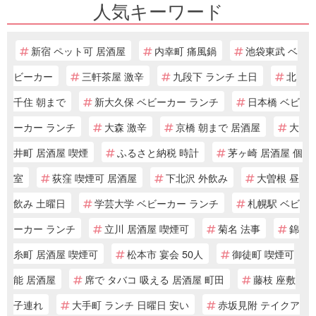
人気キーワード
新宿 ペット可 居酒屋
内幸町 痛風鍋
池袋東武 ベ
ビーカー
三軒茶屋 激辛
九段下 ランチ 土日
北
千住 朝まで
新大久保 ベビーカー ランチ
日本橋 ベビ
ーカー ランチ
大森 激辛
京橋 朝まで 居酒屋
大
井町 居酒屋 喫煙
ふるさと納税 時計
茅ヶ崎 居酒屋 個
室
荻窪 喫煙可 居酒屋
下北沢 外飲み
大曽根 昼
飲み 土曜日
学芸大学 ベビーカー ランチ
札幌駅 ベビ
ーカー ランチ
立川 居酒屋 喫煙可
菊名 法事
錦
糸町 居酒屋 喫煙可
松本市 宴会 50人
御徒町 喫煙可
能 居酒屋
席で タバコ 吸える 居酒屋 町田
藤枝 座敷
子連れ
大手町 ランチ 日曜日 安い
赤坂見附 テイクア