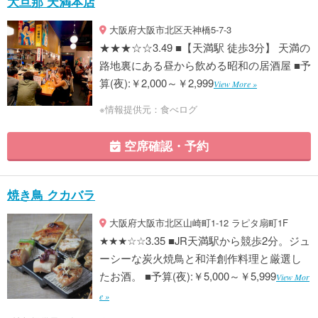
大旦那 天満本店
大阪府大阪市北区天神橋5-7-3
★★★☆☆3.49 ■【天満駅 徒歩3分】 天満の
路地裏にある昼から飲める昭和の居酒屋 ■予
算(夜):￥2,000～￥2,999
View More »
※情報提供元：食べログ
空席確認・予約
焼き鳥 クカバラ
大阪府大阪市北区山崎町1-12 ラピタ扇町1F
★★★☆☆3.35 ■JR天満駅から競歩2分。ジュ
ーシーな炭火焼鳥と和洋創作料理と厳選し
たお酒。 ■予算(夜):￥5,000～￥5,999
View Mor
e »