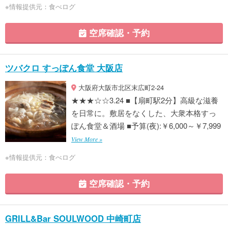
※情報提供元：食べログ
空席確認・予約
ツバクロ すっぽん食堂 大阪店
大阪府大阪市北区末広町2-24
★★★☆☆3.24 ■【扇町駅2分】高級な滋養
を日常に。敷居をなくした、大衆本格すっ
ぽん食堂＆酒場 ■予算(夜):￥6,000～￥7,999
View More »
※情報提供元：食べログ
空席確認・予約
GRILL&Bar SOULWOOD 中崎町店