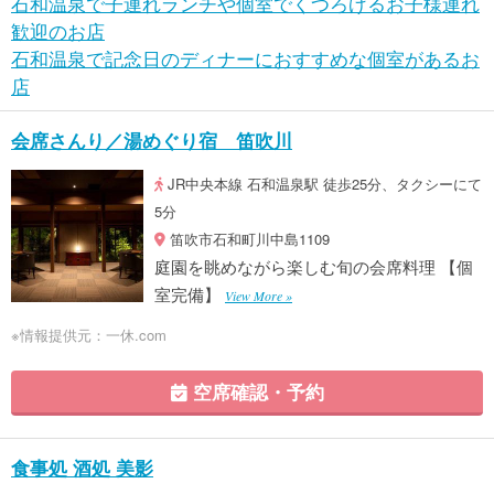
石和温泉で子連れランチや個室でくつろげるお子様連れ
歓迎のお店
石和温泉で記念日のディナーにおすすめな個室があるお
店
会席さんり／湯めぐり宿 笛吹川
JR中央本線 石和温泉駅 徒歩25分、タクシーにて
5分
笛吹市石和町川中島1109
庭園を眺めながら楽しむ旬の会席料理 【個
室完備】
View More »
※情報提供元：一休.com
空席確認・予約
食事処 酒処 美影