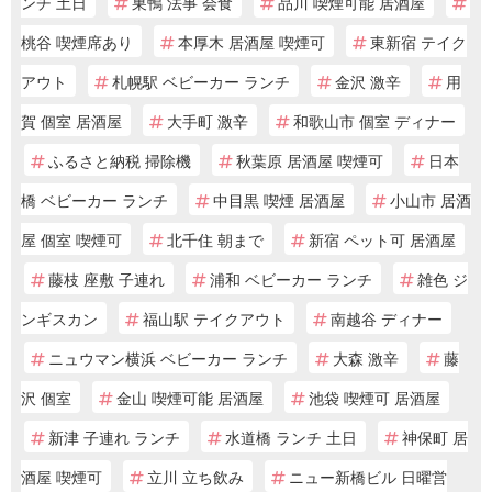
ンチ 土日
巣鴨 法事 会食
品川 喫煙可能 居酒屋
桃谷 喫煙席あり
本厚木 居酒屋 喫煙可
東新宿 テイク
アウト
札幌駅 ベビーカー ランチ
金沢 激辛
用
賀 個室 居酒屋
大手町 激辛
和歌山市 個室 ディナー
ふるさと納税 掃除機
秋葉原 居酒屋 喫煙可
日本
橋 ベビーカー ランチ
中目黒 喫煙 居酒屋
小山市 居酒
屋 個室 喫煙可
北千住 朝まで
新宿 ペット可 居酒屋
藤枝 座敷 子連れ
浦和 ベビーカー ランチ
雑色 ジ
ンギスカン
福山駅 テイクアウト
南越谷 ディナー
ニュウマン横浜 ベビーカー ランチ
大森 激辛
藤
沢 個室
金山 喫煙可能 居酒屋
池袋 喫煙可 居酒屋
新津 子連れ ランチ
水道橋 ランチ 土日
神保町 居
酒屋 喫煙可
立川 立ち飲み
ニュー新橋ビル 日曜営