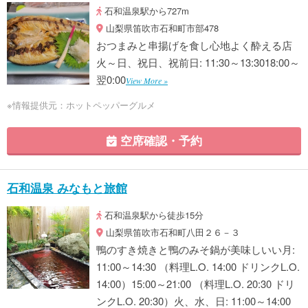
石和温泉駅から727m
山梨県笛吹市石和町市部478
おつまみと串揚げを食し心地よく酔える店
火～日、祝日、祝前日: 11:30～13:3018:00～
翌0:00
View More »
※情報提供元：ホットペッパーグルメ
空席確認・予約
石和温泉 みなもと旅館
石和温泉駅から徒歩15分
山梨県笛吹市石和町八田２６－３
鴨のすき焼きと鴨のみそ鍋が美味しいい月:
11:00～14:30 （料理L.O. 14:00 ドリンクL.O.
14:00）15:00～21:00 （料理L.O. 20:30 ドリ
ンクL.O. 20:30）火、水、日: 11:00～14:00