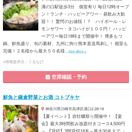
溝の口駅徒歩3分 個室有り 毎日12時オープ
ン！ランチ・ハッピーアワー・昼飲み大歓
迎！！ 驚愕のお値段！？ ハイボール・レ
モンサワー・タコハイが１００円！ ハッピ
ーアワー毎日18時まで開催中！ 博多もつ
鍋、鮮魚盛り、旬の素材、九州に拘り熊本直送馬刺し！ 個室も
完備！２名様から最大５０名様...
View More »
※情報提供元：ぐるなび
空席確認・予約
鮮魚と鎌倉野菜とお酒 コトブキヤ
神奈川県川崎市高津区溝口2-28-16
【夏イベント】岩牡蠣祭り開催中！ 【宴
会】最大3時間飲み放題付きコース4,500円
～ 【貸切】3階貸切18名～最大30名まで ・