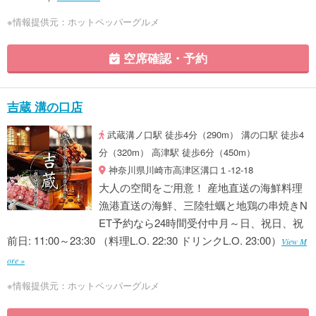
※情報提供元：ホットペッパーグルメ
空席確認・予約
吉蔵 溝の口店
武蔵溝ノ口駅 徒歩4分（290m） 溝の口駅 徒歩4
分（320m） 高津駅 徒歩6分（450m）
神奈川県川崎市高津区溝口１-12-18
大人の空間をご用意！ 産地直送の海鮮料理
漁港直送の海鮮、三陸牡蠣と地鶏の串焼きN
ET予約なら24時間受付中月～日、祝日、祝
前日: 11:00～23:30 （料理L.O. 22:30 ドリンクL.O. 23:00）
View M
ore »
※情報提供元：ホットペッパーグルメ