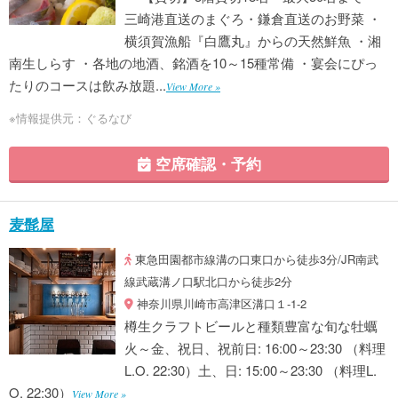
三崎港直送のまぐろ・鎌倉直送のお野菜 ・
横須賀漁船『白鷹丸』からの天然鮮魚 ・湘
南生しらす ・各地の地酒、銘酒を10～15種常備 ・宴会にぴっ
たりのコースは飲み放題...
View More »
※情報提供元：ぐるなび
空席確認・予約
麦髭屋
東急田園都市線溝の口東口から徒歩3分/JR南武
線武蔵溝ノ口駅北口から徒歩2分
神奈川県川崎市高津区溝口１-1-2
樽生クラフトビールと種類豊富な旬な牡蠣
火～金、祝日、祝前日: 16:00～23:30 （料理
L.O. 22:30）土、日: 15:00～23:30 （料理L.
O. 22:30）
View More »