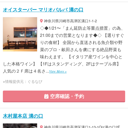
オイスターバー マリオバルバ 溝の口
神奈川県川崎市高津区溝口1-1-2
◇◆1/21〜「まん延防止等重点措置」の為、
21:00までの営業となります◆◇ 【選りすぐ
りの食材】 全国から直送される魚介類や野
菜のプロ・畝田さんを虜にする絶品野菜も
味わえます。 【イタリア産ワインを中心と
した本格ワイン】 【1Fはスタンディング、2Fはテーブル席】
人気の２Ｆ席は４名さ...
View More »
※情報提供元：ぐるなび
空席確認・予約
木村屋本店 溝の口
神奈川県川崎市高津区溝口1-13-1Qiz溝の口2F