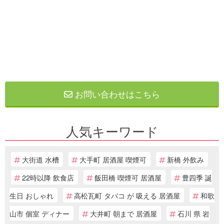
お問い合わせはこちら
人気キーワード
大街道 水槽
大手町 居酒屋 喫煙可
新橋 外飲み
22時以降 飲食店
飯田橋 喫煙可 居酒屋
豊四季 誕
生日 おしゃれ
高松瓦町 タバコ が 吸える 居酒屋
和歌
山市 個室 ディナー
大井町 朝まで 居酒屋
石川 県 岩