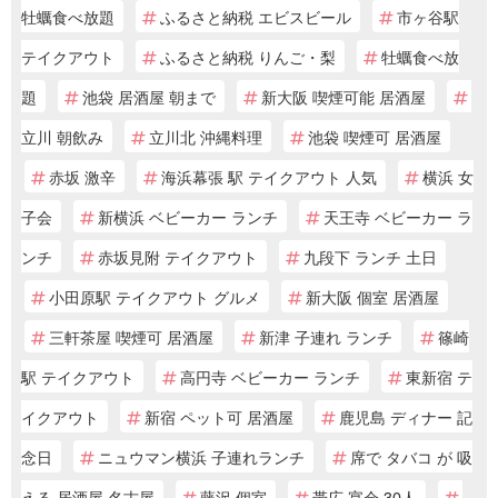
牡蠣食べ放題
ふるさと納税 エビスビール
市ヶ谷駅
テイクアウト
ふるさと納税 りんご・梨
牡蠣食べ放
題
池袋 居酒屋 朝まで
新大阪 喫煙可能 居酒屋
立川 朝飲み
立川北 沖縄料理
池袋 喫煙可 居酒屋
赤坂 激辛
海浜幕張 駅 テイクアウト 人気
横浜 女
子会
新横浜 ベビーカー ランチ
天王寺 ベビーカー ラ
ンチ
赤坂見附 テイクアウト
九段下 ランチ 土日
小田原駅 テイクアウト グルメ
新大阪 個室 居酒屋
三軒茶屋 喫煙可 居酒屋
新津 子連れ ランチ
篠崎
駅 テイクアウト
高円寺 ベビーカー ランチ
東新宿 テ
イクアウト
新宿 ペット可 居酒屋
鹿児島 ディナー 記
念日
ニュウマン横浜 子連れランチ
席で タバコ が 吸
える 居酒屋 名古屋
藤沢 個室
帯広 宴会 30人