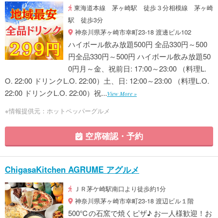
東海道本線 茅ヶ崎駅 徒歩３分相模線 茅ヶ崎
駅 徒歩3分
神奈川県茅ヶ崎市幸町23-18 渡邊ビル102
ハイボール飲み放題500円 全品330円～500
円全品330円～500円 ハイボール飲み放題50
0円月～金、祝前日: 17:00～23:00 （料理L.
O. 22:00 ドリンクL.O. 22:00）土、日: 12:00～23:00 （料理L.O.
22:00 ドリンクL.O. 22:00）祝...
View More »
※情報提供元：ホットペッパーグルメ
空席確認・予約
ChigasaKitchen AGRUME アグルメ
ＪＲ茅ケ崎駅南口より徒歩約1分
神奈川県茅ヶ崎市幸町23-18 渡辺ビル１階
500℃の石窯で焼くピザ♪ お一人様歓迎！お