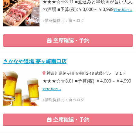
★★★☆☆3.11 ■煮込みと串焼きが旨い大人
の酒場 ■予算(夜):￥3,000～￥3,999
View More »
※情報提供元：食べログ
空席確認・予約
さかなや道場 茅ヶ崎南口店
神奈川県茅ヶ崎市幸町2-18 武藤ビル Ｂ１Ｆ
★★★☆☆3.01 ■予算(夜):￥4,000～￥4,999
View More »
※情報提供元：食べログ
空席確認・予約