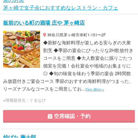
茅ヶ崎で女子会におすすめなレストラン・カフェ
板前のいる町の酒場 庄や 茅ヶ崎店
神奈川県茅ヶ崎市幸町1-151〜2F
◆新鮮な海鮮料理が楽しめる安らぎの大衆
割烹 ◆季節の宴会にぴったりな2H飲放付き
コースをご用意 ◆大人数宴会に掘りごたつ
個室を完備！会社宴会や地域のお集まりに
◎ ◆旬の味覚を味わう季節の宴会 2時間飲
み放題付きご宴会コース 季節のおすすめ海鮮料理がつまった、
リーズナブルなコースをご用意してお...
View More »
※情報提供元：ぐるなび
空席確認・予約
炉ばた 藤十郎