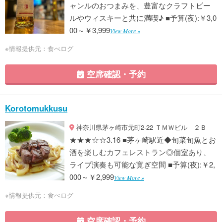
ャンルのおつまみを、豊富なクラフトビー
ルやウィスキーと共に満喫♪ ■予算(夜):￥3,0
00～￥3,999
View More »
※情報提供元：食べログ
空席確認・予約
Korotomukkusu
神奈川県茅ヶ崎市元町2-22 ＴＭＷビル ２Ｂ
★★★☆☆3.16 ■茅ヶ崎駅近◆旬菜旬魚とお
酒を楽しむカフェレストラン◎個室あり、
ライブ演奏も可能な寛ぎ空間 ■予算(夜):￥2,
000～￥2,999
View More »
※情報提供元：食べログ
空席確認・予約