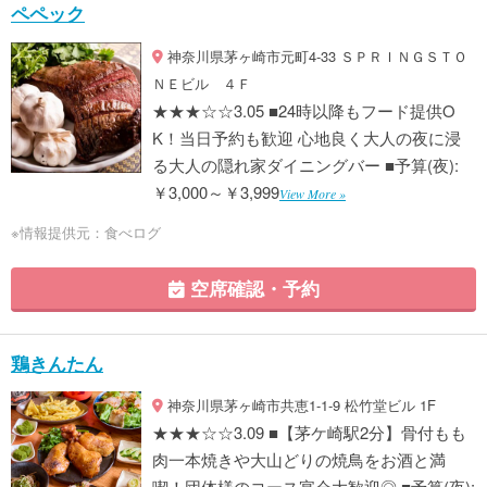
ペペック
神奈川県茅ヶ崎市元町4-33 ＳＰＲＩＮＧＳＴＯ
ＮＥビル ４Ｆ
★★★☆☆3.05 ■24時以降もフード提供O
K！当日予約も歓迎 心地良く大人の夜に浸
る大人の隠れ家ダイニングバー ■予算(夜):
￥3,000～￥3,999
View More »
※情報提供元：食べログ
空席確認・予約
鶏きんたん
神奈川県茅ヶ崎市共恵1-1-9 松竹堂ビル 1F
★★★☆☆3.09 ■【茅ケ崎駅2分】骨付もも
肉一本焼きや大山どりの焼鳥をお酒と満
喫！団体様のコース宴会大歓迎◎ ■予算(夜):