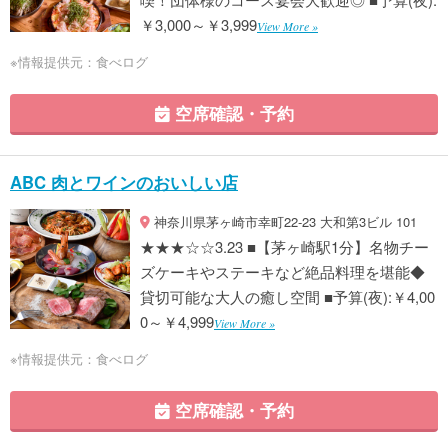
￥3,000～￥3,999
View More »
※情報提供元：食べログ
空席確認・予約
ABC 肉とワインのおいしい店
神奈川県茅ヶ崎市幸町22-23 大和第3ビル 101
★★★☆☆3.23 ■【茅ヶ崎駅1分】名物チー
ズケーキやステーキなど絶品料理を堪能◆
貸切可能な大人の癒し空間 ■予算(夜):￥4,00
0～￥4,999
View More »
※情報提供元：食べログ
空席確認・予約