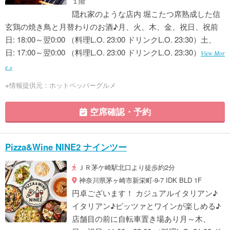
１階
隠れ家のような店内 堀こたつ席熟成した信
玄鶏の焼き鳥と月替わりのお酒♪月、火、木、金、祝日、祝前
日: 18:00～翌0:00 （料理L.O. 23:00 ドリンクL.O. 23:30）土、
日: 17:00～翌0:00 （料理L.O. 23:00 ドリンクL.O. 23:30）
View Mor
e »
※情報提供元：ホットペッパーグルメ
空席確認・予約
Pizza&Wine NINE2 ナインツー
ＪＲ茅ケ崎駅北口より徒歩約2分
神奈川県茅ヶ崎市新栄町-9-7 IDK BLD 1F
円卓ございます！ カジュアルイタリアン♪
イタリアン♪ピッツァとワインが楽しめる♪
店舗目の前に自転車置き場あり月～木、