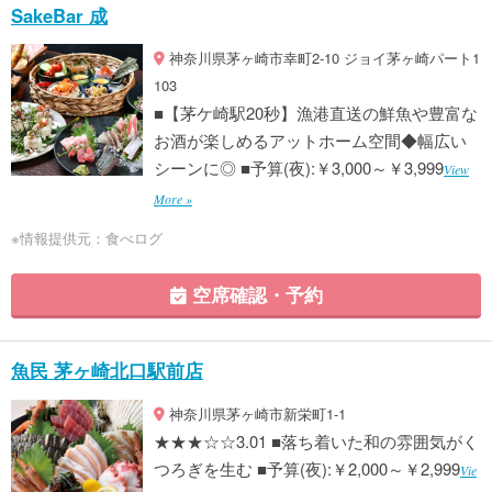
SakeBar 成
神奈川県茅ヶ崎市幸町2-10 ジョイ茅ヶ崎パート1
103
■【茅ケ崎駅20秒】漁港直送の鮮魚や豊富な
お酒が楽しめるアットホーム空間◆幅広い
シーンに◎ ■予算(夜):￥3,000～￥3,999
View
More »
※情報提供元：食べログ
空席確認・予約
魚民 茅ヶ崎北口駅前店
神奈川県茅ヶ崎市新栄町1-1
★★★☆☆3.01 ■落ち着いた和の雰囲気がく
つろぎを生む ■予算(夜):￥2,000～￥2,999
Vie