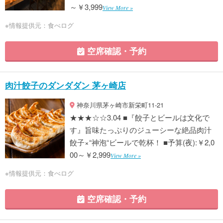
～￥3,999
View More »
※情報提供元：食べログ
空席確認・予約
肉汁餃子のダンダダン 茅ヶ崎店
神奈川県茅ヶ崎市新栄町11-21
★★★☆☆3.04 ■『餃子とビールは文化で
す』旨味たっぷりのジューシーな絶品肉汁
餃子×“神泡“ビールで乾杯！ ■予算(夜):￥2,0
00～￥2,999
View More »
※情報提供元：食べログ
空席確認・予約