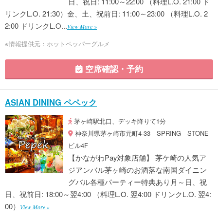
日、祝日: 11:00～22:00 （料理L.O. 21:00 ド
リンクL.O. 21:30）金、土、祝前日: 11:00～23:00 （料理L.O. 2
2:00 ドリンクL.O...
View More »
※情報提供元：ホットペッパーグルメ
空席確認・予約
ASIAN DINING ペペック
茅ヶ崎駅北口、デッキ降りて1分
神奈川県茅ヶ崎市元町4-33 SPRING STONE
ビル4F
【かながわPay対象店舗】 茅ケ崎の人気ア
ジアンバル茅ヶ崎のお洒落な南国ダイニン
グバル各種パーティー特典あり月～日、祝
日、祝前日: 18:00～翌4:00 （料理L.O. 翌4:00 ドリンクL.O. 翌4:
00）
View More »