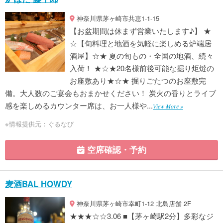
神奈川県茅ヶ崎市共恵1-1-15
【お盆期間は休まず営業いたします♪】 ★
☆【旬料理と地酒を気軽に楽しめる炉端居
酒屋】☆★ 夏の旬もの・全国の地酒、続々
入荷！ ★☆★20名様前後可能な掘り炬燵の
お座敷あり★☆★ 掘りごたつのお座敷完
備。大人数のご宴会もおまかせください！ 炭火の香りとライブ
感を楽しめるカウンター席は、お一人様や...
View More »
※情報提供元：ぐるなび
空席確認・予約
麦酒BAL HOWDY
神奈川県茅ヶ崎市幸町1-12 北島店舗 2F
★★★☆☆3.06 ■【茅ヶ崎駅2分】多彩なジ