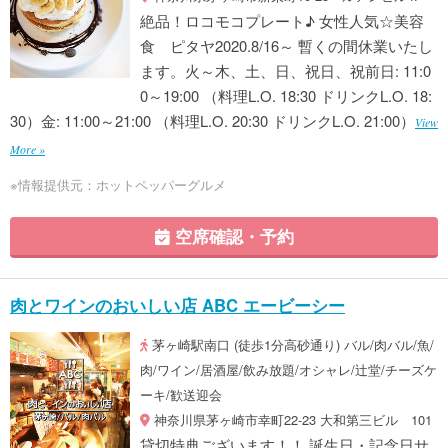
絶品！ロコモコプレート♪ 女性人気☆美容
食 ピタヤ2020.8/16～ 暫くの間休業いたし
ます。火～木、土、日、祝日、祝前日: 11:0
0～19:00 （料理L.O. 18:30 ドリンクL.O. 18:
30）金: 11:00～21:00 （料理L.O. 20:30 ドリンクL.O. 21:00）
View
More »
※情報提供元：ホットペッパーグルメ
空席確認・予約
肉とワインのおいしい店 ABC エービーシー
茅ヶ崎駅南口 (徒歩1分高砂通り) バル/肉バル/魚/
肉/ワイン/居酒屋/飲み放題/オシャレ/辻堂/チーズケ
ーキ/歓送迎会
神奈川県茅ヶ崎市幸町22-23 大和第三ビル 101
貸切特典ございます！！ 誕生日・記念日サ