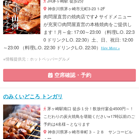
JR茅ヶ崎駅 徒歩2分
神奈川県茅ヶ崎市元町3-23 1-2F
肉問屋直営の焼肉店です♪ サイドメニュー
が充実◎肉問屋直営の本格焼肉をご提供し
ます！月～金: 17:00～23:00 （料理L.O. 22:3
0 ドリンクL.O. 22:30）土、日、祝日: 12:00
～23:00 （料理L.O. 22:30 ドリンクL.O. 22:30）
View More »
※情報提供元：ホットペッパーグルメ
空席確認・予約
のみくいどころ トンガリ
茅ヶ崎駅南口 徒歩１分！飲放付宴会4500円～！
こだわりの炭火焼鳥を堪能ください※17時以前のご
予約は4名様～となります
神奈川県茅ヶ崎市幸町３－２８ サンコービル