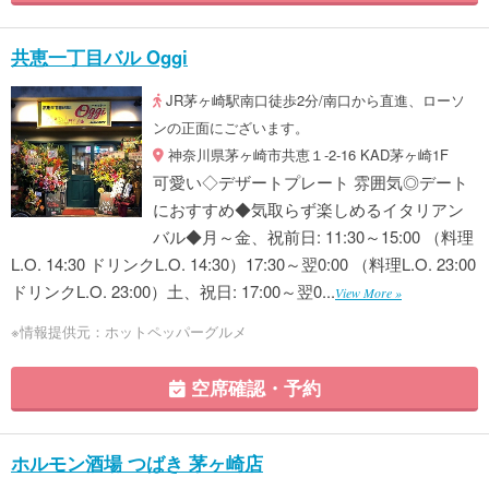
共恵一丁目バル Oggi
JR茅ヶ崎駅南口徒歩2分/南口から直進、ローソ
ンの正面にございます。
神奈川県茅ヶ崎市共恵１-2-16 KAD茅ヶ崎1F
可愛い◇デザートプレート 雰囲気◎デート
におすすめ◆気取らず楽しめるイタリアン
バル◆月～金、祝前日: 11:30～15:00 （料理
L.O. 14:30 ドリンクL.O. 14:30）17:30～翌0:00 （料理L.O. 23:00
ドリンクL.O. 23:00）土、祝日: 17:00～翌0...
View More »
※情報提供元：ホットペッパーグルメ
空席確認・予約
ホルモン酒場 つばき 茅ヶ崎店