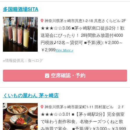
多国籍酒場SITA
神奈川県茅ヶ崎市共恵1-2-18 共恵さくらビル 2F
★★★☆☆3.06 ■茅ヶ崎駅南口徒歩2分！歓
送迎会にぴったり！ 2時間飲み放題付4000
円税抜♪12名～貸切可 ■予算(夜):￥2,000～
￥2,999
View More »
※情報提供元：食べログ
空席確認・予約
くいもの屋わん 茅ヶ崎店
神奈川県茅ヶ崎市新栄町1-11 田村屋ビル ２Ｆ
★★★☆☆3.01 ■【茅ヶ崎駅2分】完全個室
で味わう創作和食。名物チーズつくねと飲
み放題で宴会。 ■予算(夜):￥3,000～￥3,999