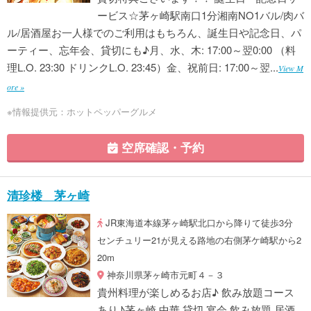
ービス☆茅ヶ崎駅南口1分湘南NO1バル/肉バ
ル/居酒屋お一人様でのご利用はもちろん、誕生日や記念日、パ
ーティー、忘年会、貸切にも♪月、水、木: 17:00～翌0:00 （料
理L.O. 23:30 ドリンクL.O. 23:45）金、祝前日: 17:00～翌...
View M
ore »
※情報提供元：ホットペッパーグルメ
空席確認・予約
清珍楼 茅ヶ崎
JR東海道本線茅ヶ崎駅北口から降りて徒歩3分
センチュリー21が見える路地の右側茅ケ崎駅から2
20m
神奈川県茅ヶ崎市元町４－３
貴州料理が楽しめるお店♪ 飲み放題コース
あり♪茅ヶ崎 中華 貸切 宴会 飲み放題 居酒