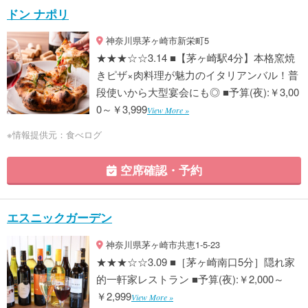
ドン ナポリ
神奈川県茅ヶ崎市新栄町5
★★★☆☆3.14 ■【茅ヶ崎駅4分】本格窯焼
きピザ×肉料理が魅力のイタリアンバル！普
段使いから大型宴会にも◎ ■予算(夜):￥3,00
0～￥3,999
View More »
※情報提供元：食べログ
空席確認・予約
エスニックガーデン
神奈川県茅ヶ崎市共恵1-5-23
★★★☆☆3.09 ■［茅ヶ崎南口5分］隠れ家
的一軒家レストラン ■予算(夜):￥2,000～
￥2,999
View More »