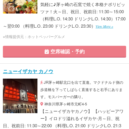
気軽に♪茅ヶ崎の石窯で焼く本格ナポリピッ
ツァ！火～日、祝日、祝前日: 11:30～15:00
（料理L.O. 14:30 ドリンクL.O. 14:30）17:00
～翌0:00 （料理L.O. 23:00 ドリンクL.O. 23:30）
View More »
※情報提供元：ホットペッパーグルメ
空席確認・予約
ニューイザカヤ カノウ
JR茅ヶ崎駅北口を出て直進。マクドナルド側の
歩道橋を下ってしばらく直進すると右手にありま
す。モスバーガーの隣り。
神奈川県茅ヶ崎市元町4-5
【ニューイザカヤカノウ】 【ハッピーアワ
ー】イロドリ溢れるイザカヤ-月～日、祝
日、祝前日: 11:30～22:00 （料理L.O. 21:00 ドリンクL.O. 21:3