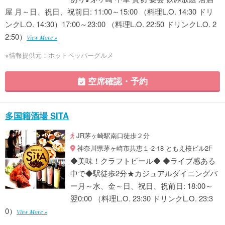
屋 月～日、祝日、祝前日: 11:00～15:00 （料理L.O. 14:30 ドリ
ンクL.O. 14:30）17:00～23:00 （料理L.O. 22:50 ドリンクL.O. 2
2:50）
View More »
※情報提供元：ホットペッパーグルメ
空席確認・予約
多国籍酒場 SITA
JR茅ヶ崎駅南口徒歩２分
神奈川県茅ヶ崎市共恵１-2-18 ともえ桜ビル2F
◆美味！クラフトビール◆ ◆ライブ感ある
中で◆駅徒歩2分★カジュアルダイニングバ
ー月～水、金～日、祝日、祝前日: 18:00～
翌0:00 （料理L.O. 23:30 ドリンクL.O. 23:3
0）
View More »