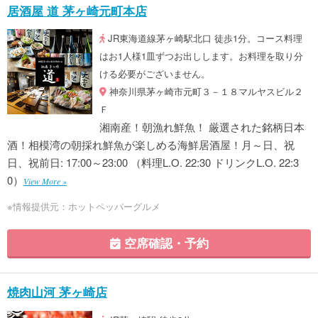
居酒屋 道 茅ヶ崎元町本店
JR東海道線茅ヶ崎駅北口 徒歩1分。コース料理
はお1人様1皿ずつお出しします。お料理を取り分
ける必要がございません。
神奈川県茅ヶ崎市元町３－１８マルヤスビル２
Ｆ
湘南産！朝漁れ鮮魚！ 厳選された銘柄日本
酒！相模湾の朝採れ鮮魚が楽しめる海鮮居酒屋！月～日、祝
日、祝前日: 17:00～23:00 （料理L.O. 22:30 ドリンクL.O. 22:3
0）
View More »
※情報提供元：ホットペッパーグルメ
空席確認・予約
焼肉山河 茅ヶ崎店