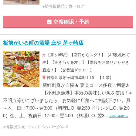
※情報提供元：食べログ
空席確認・予約
板前がいる町の酒場 庄や 茅ヶ崎店
【茅ヶ崎駅】【南口からスグ！】【JR改札出て
左】【突き当りを左！】【階段をお降りいただき
直進！】【交番過ぎすぐ！】
神奈川県茅ヶ崎市幸町1-15 【１階】
新鮮刺身が自慢★ 宴会コース多数ご用意♪
【小田原漁港】本気の美味しい魚を使用！※
不明点等がございましたら、お気軽に店舗へご相談下さい。月
～木、日: 17:00～翌3:00 （料理L.O. 翌2:30 ドリンクL.O. 翌2:3
0）金、土、祝前日: 17:00～翌4:00 （料理L.O. 翌3:...
View More »
※情報提供元：ホットペッパーグルメ