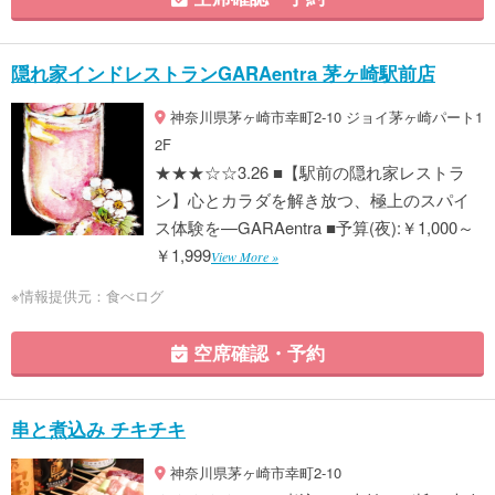
隠れ家インドレストランGARAentra 茅ヶ崎駅前店
神奈川県茅ヶ崎市幸町2-10 ジョイ茅ヶ崎パート1
2F
★★★☆☆3.26 ■【駅前の隠れ家レストラ
ン】心とカラダを解き放つ、極上のスパイ
ス体験を—GARAentra ■予算(夜):￥1,000～
￥1,999
View More »
※情報提供元：食べログ
空席確認・予約
串と煮込み チキチキ
神奈川県茅ヶ崎市幸町2-10