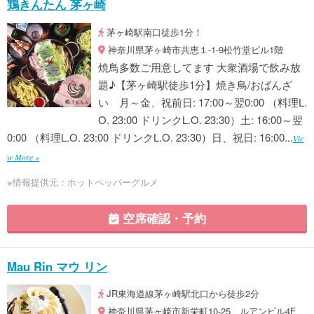
鶏きんたん 茅ヶ崎
茅ヶ崎駅南口徒歩1分！
神奈川県茅ヶ崎市共恵１-1-9松竹堂ビル1階
焼鳥多数ご用意してます 大衆酒場で飲み放
題♪【茅ヶ崎駅徒歩1分】焼き鳥/おばんざ
い 月～金、祝前日: 17:00～翌0:00 （料理L.
O. 23:00 ドリンクL.O. 23:30）土: 16:00～翌
0:00 （料理L.O. 23:00 ドリンクL.O. 23:30）日、祝日: 16:00...
Vie
w More »
※情報提供元：ホットペッパーグルメ
空席確認・予約
Mau Rin マウ リン
JR東海道線茅ヶ崎駅北口から徒歩2分
神奈川県茅ヶ崎市新栄町10-25 ルアンビル4F