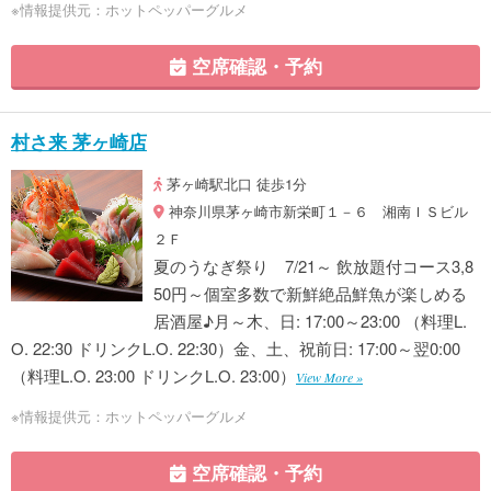
※情報提供元：ホットペッパーグルメ
空席確認・予約
村さ来 茅ヶ崎店
茅ヶ崎駅北口 徒歩1分
神奈川県茅ヶ崎市新栄町１－６ 湘南ＩＳビル
２Ｆ
夏のうなぎ祭り 7/21～ 飲放題付コース3,8
50円～個室多数で新鮮絶品鮮魚が楽しめる
居酒屋♪月～木、日: 17:00～23:00 （料理L.
O. 22:30 ドリンクL.O. 22:30）金、土、祝前日: 17:00～翌0:00
（料理L.O. 23:00 ドリンクL.O. 23:00）
View More »
※情報提供元：ホットペッパーグルメ
空席確認・予約