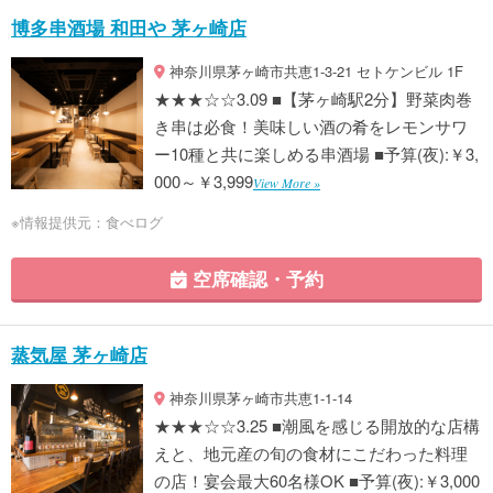
博多串酒場 和田や 茅ヶ崎店
神奈川県茅ヶ崎市共恵1-3-21 セトケンビル 1F
★★★☆☆3.09 ■【茅ヶ崎駅2分】野菜肉巻
き串は必食！美味しい酒の肴をレモンサワ
ー10種と共に楽しめる串酒場 ■予算(夜):￥3,
000～￥3,999
View More »
※情報提供元：食べログ
空席確認・予約
蒸気屋 茅ヶ崎店
神奈川県茅ヶ崎市共恵1-1-14
★★★☆☆3.25 ■潮風を感じる開放的な店構
えと、地元産の旬の食材にこだわった料理
の店！宴会最大60名様OK ■予算(夜):￥3,000