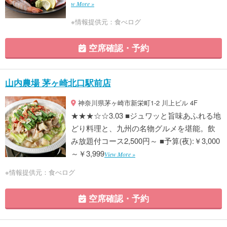
w More »
※情報提供元：食べログ
空席確認・予約
山内農場 茅ヶ崎北口駅前店
神奈川県茅ヶ崎市新栄町1-2 川上ビル 4F
★★★☆☆3.03 ■ジュワッと旨味あふれる地
どり料理と、九州の名物グルメを堪能。飲
み放題付コース2,500円～ ■予算(夜):￥3,000
～￥3,999
View More »
※情報提供元：食べログ
空席確認・予約