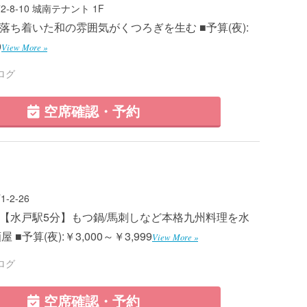
8-10 城南テナント 1F
 ■落ち着いた和の雰囲気がくつろぎを生む ■予算(夜):
9
View More »
ログ
空席確認・予約
2-26
 ■【水戸駅5分】もつ鍋/馬刺しなど本格九州料理を水
■予算(夜):￥3,000～￥3,999
View More »
ログ
空席確認・予約