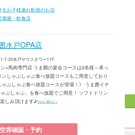
げるお子様連れ歓迎のお店
居酒屋・飲食店
囲水戸OPA店
-7-33水戸サウスタワー11F
ン×馬肉専門店 うま囲の宴会コースは2名様～承っ
タンしゃぶしゃぶ食べ放題コースもご用意しており
しゃぶしゃぶ食べ放題コースが登場！》 うま囲イチ
ゃぶしゃぶ」を食べ放題でご用意！ ソフトドリン
楽しみ頂けます♪
View More »
空席確認・予約