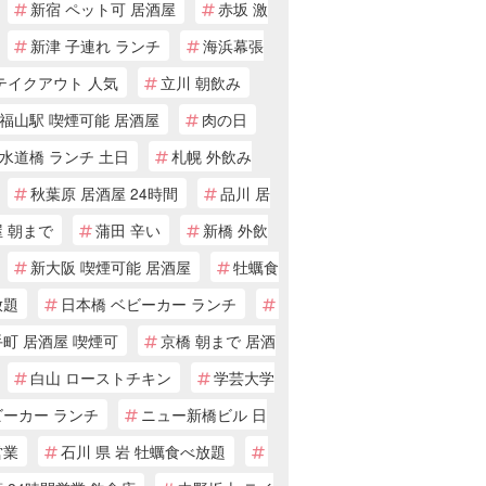
新宿 ペット可 居酒屋
赤坂 激
新津 子連れ ランチ
海浜幕張
テイクアウト 人気
立川 朝飲み
福山駅 喫煙可能 居酒屋
肉の日
水道橋 ランチ 土日
札幌 外飲み
秋葉原 居酒屋 24時間
品川 居
 朝まで
蒲田 辛い
新橋 外飲
新大阪 喫煙可能 居酒屋
牡蠣食
放題
日本橋 ベビーカー ランチ
町 居酒屋 喫煙可
京橋 朝まで 居酒
白山 ローストチキン
学芸大学
ビーカー ランチ
ニュー新橋ビル 日
営業
石川 県 岩 牡蠣食べ放題