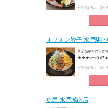
※情報提供元：食べ
オリオン餃子 水戸駅南C
茨城県水戸市宮町1-7
★★★☆☆3.07 ■予
※情報提供元：食べ
魚民 水戸城南店