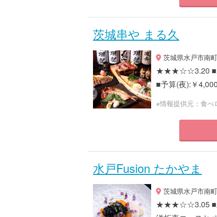
茨城串や まる久
茨城県水戸市南町1-
★★★☆☆3.2
■予算(夜):￥4,00
※情報提供元：食べ
水戸Fusion たかやま
茨城県水戸市南町2-
★★★☆☆3.0