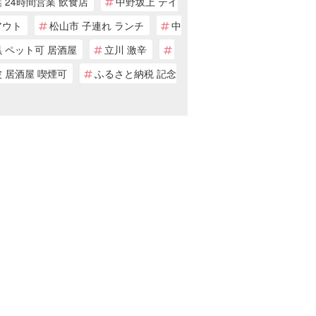
 24時間営業 飲食店
中野坂上 テイ
アウト
松山市 子連れ ランチ
中
 ペット可 居酒屋
立川 激辛
 居酒屋 喫煙可
ふるさと納税 記念