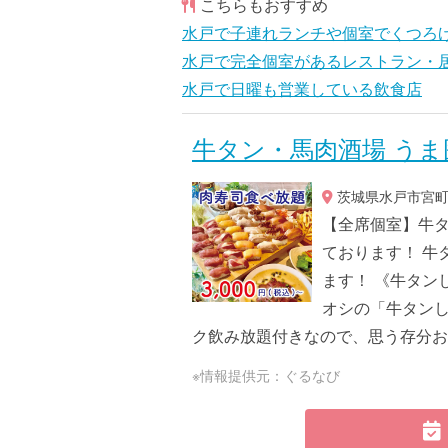
こちらもおすすめ
水戸で子連れランチや個室でくつろ
水戸で完全個室があるレストラン・
水戸で日曜も営業している飲食店
牛タン・馬肉酒場 うま
茨城県水戸市宮町1
【全席個室】牛タ
ております！ 牛
ます！ 《牛タン
オシの「牛タンし
ク飲み放題付きなので、思う存分お
※情報提供元：ぐるなび