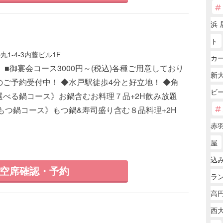
浜 
ト
1-4-3内藤ビル1F
カー
 ■御宴会コース3000円～(税込)各種ご用意しており
新大
のご予約受付中！ ◆水戸駅徒歩4分と好立地！ ◆角
ビ
選べる鍋コース》お鍋含むお料理７品+2H飲み放題
・《もつ鍋コース》もつ鍋&寿司盛り含む８品料理+2H
赤
屋
込
空席確認・予約
ラ
高円
西