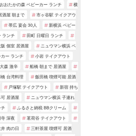
おおたかの森 ベビーカー ランチ
横
居酒屋 朝まで
市ヶ谷駅 テイクアウ
帯広 宴会 30人
新横浜 ベビー
 ランチ
田町 日曜日 ランチ
阪 個室 居酒屋
ニュウマン横浜 ベ
ーカー ランチ
小岩 テイクアウト
大森 激辛
船橋 朝まで 居酒屋
羽橋 台湾料理
飯田橋 喫煙可能 居酒
戸塚駅 テイクアウト
新宿 持ち
み可 居酒屋
ニュウマン横浜 子連れ
ンチ
ふるさと納税 BBクリーム
寺 深夜
茗荷谷 テイクアウト
大井 肉の日
三軒茶屋 喫煙可 居酒