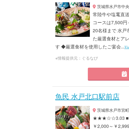
茨城県水戸市中央2-
常陸牛や塩竃直送
コースは7,500
20名様まで 水
た厳選食材とア
す ◆厳選食材を使用したご宴会...
Vi
※情報提供元：ぐるなび
魚民 水戸北口駅前店
茨城県水戸市宮町1-
★★★☆☆3.03
￥2,000～￥2,99