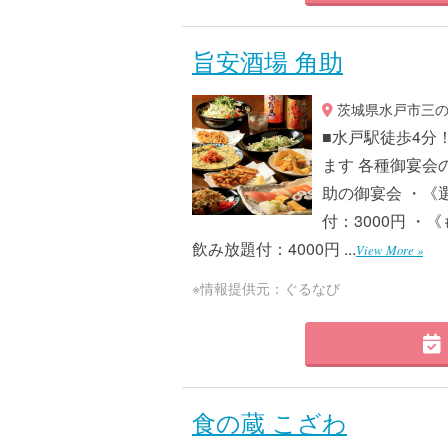
旨安酒場 角助
茨城県水戸市三の丸
■水戸駅徒歩4分！
ます 各種御宴会
助の御宴会 ・《
付：3000円 
飲み放題付：4000円 ...
View More »
※情報提供元：ぐるなび
食の蔵 こざわ