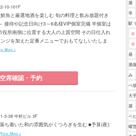
屋
10-101F
辛
鮮魚と厳選地酒を楽しむ 旬の料理と飲み放題付き
円～ 接待や記念日向け3～6名様VIP個室完備 半個室は
駅 
戸市役所南側に位置する大人の上質空間 その日仕入れ
レンジを加えた定番メニューでおもてなしいたしま
ew More »
昼
酒屋
み
空席確認・予約
べ
大手
屋
ベ
3-38 中村ビル 3F
 ■落ち着いた和の雰囲気がくつろぎを生む ■予算(夜):
曜
9
View More »