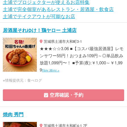
土浦でプロジェクターが使えるお店特集
土浦で完全個室があるレストラン・居酒屋・飲食店
土浦でテイクアウトが可能なお店
居酒屋それゆけ！鶏ヤロー 土浦店
茨城県土浦市大和町3-1
★★★☆☆3.06 ■【コスパ最強居酒屋】レモ
ンサワー55円！おつまみ109円～◎単品飲み
放題1,099円〜！ ■予算(夜):￥1,000～￥1,99
9
View More »
※情報提供元：食べログ
空席確認・予約
焼肉 秀門
茨城県土浦市大和町4-1 7F