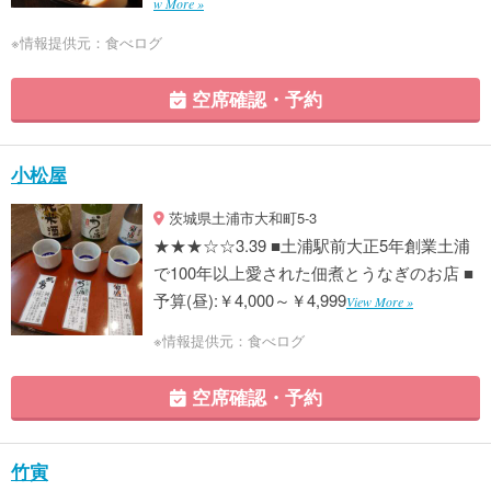
w More »
※情報提供元：食べログ
空席確認・予約
小松屋
茨城県土浦市大和町5-3
★★★☆☆3.39 ■土浦駅前大正5年創業土浦
で100年以上愛された佃煮とうなぎのお店 ■
予算(昼):￥4,000～￥4,999
View More »
※情報提供元：食べログ
空席確認・予約
竹寅