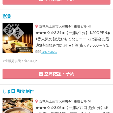
彩葉
茨城県土浦市大和町4-1 東郷ビル 4F
★★★☆☆3.34 ■【土浦駅1分】1/20OPEN◆
1番人気の贅沢おもてなしコースは宴会に最
適3時間飲み放題付 ■予算(夜):￥3,000～￥3,
999
View More »
※情報提供元：食べログ
空席確認・予約
しま田 和食創作
茨城県土浦市大和町4-1 東郷ビル 5F
★★★☆☆3.06 ■【土浦駅西口徒歩1分】郷