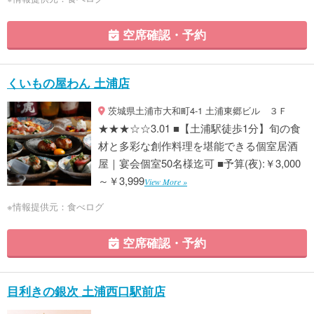
空席確認・予約
くいもの屋わん 土浦店
茨城県土浦市大和町4-1 土浦東郷ビル ３Ｆ
★★★☆☆3.01 ■【土浦駅徒歩1分】旬の食
材と多彩な創作料理を堪能できる個室居酒
屋｜宴会個室50名様迄可 ■予算(夜):￥3,000
～￥3,999
View More »
※情報提供元：食べログ
空席確認・予約
目利きの銀次 土浦西口駅前店