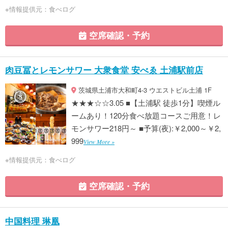
※情報提供元：食べログ
空席確認・予約
肉豆冨とレモンサワー 大衆食堂 安べゑ 土浦駅前店
茨城県土浦市大和町4-3 ウエストビル土浦 1F
★★★☆☆3.05 ■【土浦駅 徒歩1分】喫煙ル
ームあり！120分食べ放題コースご用意！レ
モンサワー218円～ ■予算(夜):￥2,000～￥2,
999
View More »
※情報提供元：食べログ
空席確認・予約
中国料理 琳凰