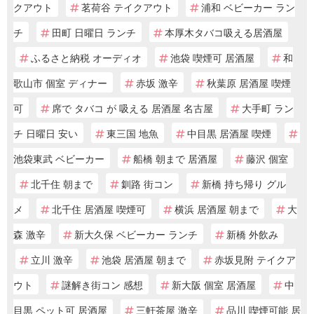
クアウト
茗荷谷 テイクアウト
浦和 ベビーカー ラン
チ
田町 日曜日 ランチ
本厚木タバコ吸える居酒屋
ふるさと納税 オーディオ
池袋 喫煙可 居酒屋
和
歌山市 個室 ディナー
赤坂 激辛
秋葉原 居酒屋 喫煙
可
席で タバコ が 吸える 居酒屋 名古屋
大手町 ラン
チ 日曜日 安い
東三国 地魚
中目黒 居酒屋 喫煙
池袋東武 ベビーカー
船橋 朝まで 居酒屋
藤沢 個室
北千住 朝まで
釧路 街コン
新橋 持ち帰り グル
メ
北千住 居酒屋 喫煙可
横浜 居酒屋 朝まで
大
森 激辛
新大久保 ベビーカー ランチ
新橋 外飲み
立川 激辛
池袋 居酒屋 朝まで
赤坂見附 テイクア
ウト
謎解き街コン 感想
新大阪 個室 居酒屋
中
目黒 ペット可 居酒屋
三軒茶屋 激辛
品川 喫煙可能 居