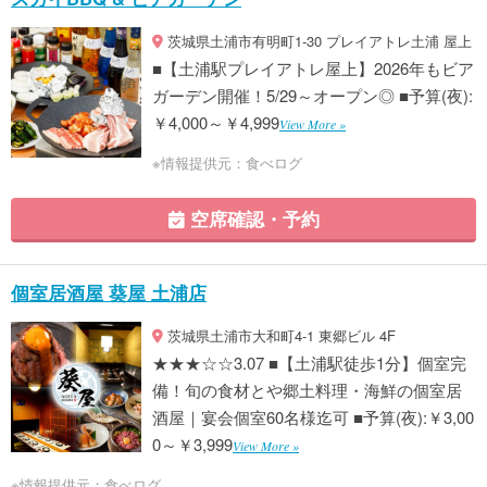
茨城県土浦市有明町1-30 プレイアトレ土浦 屋上
■【土浦駅プレイアトレ屋上】2026年もビア
ガーデン開催！5/29～オープン◎ ■予算(夜):
￥4,000～￥4,999
View More »
※情報提供元：食べログ
空席確認・予約
個室居酒屋 葵屋 土浦店
茨城県土浦市大和町4-1 東郷ビル 4F
★★★☆☆3.07 ■【土浦駅徒歩1分】個室完
備！旬の食材とや郷土料理・海鮮の個室居
酒屋｜宴会個室60名様迄可 ■予算(夜):￥3,00
0～￥3,999
View More »
※情報提供元：食べログ