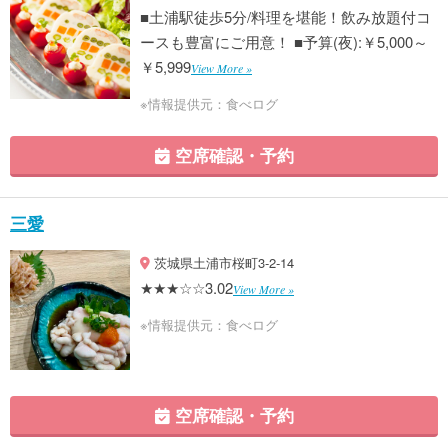
■土浦駅徒歩5分/料理を堪能！飲み放題付コ
ースも豊富にご用意！ ■予算(夜):￥5,000～
￥5,999
View More »
※情報提供元：食べログ
空席確認・予約
三愛
茨城県土浦市桜町3-2-14
★★★☆☆3.02
View More »
※情報提供元：食べログ
空席確認・予約