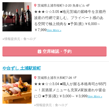
茨城県土浦市桜町1-2-20 魚泰ビル 4F
★★★☆☆3.05 ■地元茨城の紫峰牛を京都丹
波産の竹網で楽しむ。プライベート感のあ
る空間で極上焼肉を ■予算(夜):￥6,000～
￥7,999
View More »
※情報提供元：食べログ
空席確認・予約
や台ずし 土浦駅前町
茨城県土浦市大和町7-26 1F
★★★☆☆3.04 ■職人が握る本格寿司が65円
～！居酒屋メニューも充実♪家族連れや宴会
に◎ ■予算(夜):￥3,000～￥3,999
View More »
※情報提供元：食べログ