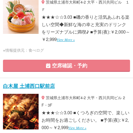
茨城県土浦市大和町4-2 大平・西川共同ビル １
Ｆ
★★★☆☆3.03 ■磯の香りと活気あふれる楽
しい空間◆新鮮な海の幸と充実のドリンク
をリーズナブルに満喫♪ ■予算(夜):￥2,000～
￥2,999
View More »
※情報提供元：食べログ
空席確認・予約
白木屋 土浦西口駅前店
茨城県土浦市大和町4-2 大平・西川共同ビル 2
F・3F
★★★☆☆3.00 ■くつろぎの空間で、楽しい
お時間をお過ごしください。 ■予算(夜):￥2,
000～￥2,999
View More »