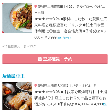
茨城県土浦市港町1-4-26 ホテルグローバルビュ
ー土浦
★★★☆☆3.24 ■素材にこだわった贅沢な広
東料理と種類豊富なドリンク◆記念日や団
体利用に◎個室・宴会場完備 ■予算(夜):￥3,
000～￥3,999
View More »
※情報提供元：食べログ
空席確認・予約
居酒屋 中中
茨城県土浦市大和町2-1 パティオビル 1F
★★★☆☆3.06 ■【お席で喫煙可能】【土浦
駅徒歩5分】店主こだわりの一品と豊富なお
酒がおススメ ■予算(夜):￥4,000～￥4,999
Vie