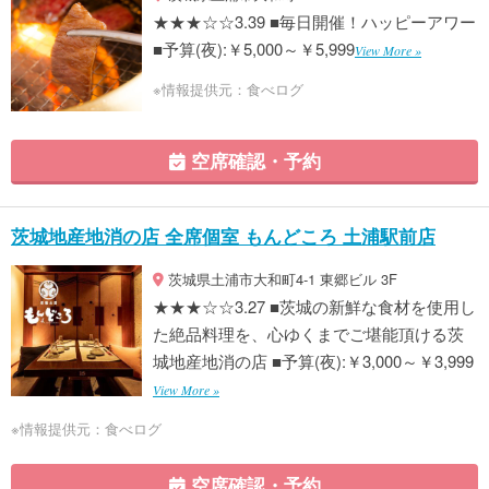
★★★☆☆3.39 ■毎日開催！ハッピーアワー
■予算(夜):￥5,000～￥5,999
View More »
※情報提供元：食べログ
空席確認・予約
茨城地産地消の店 全席個室 もんどころ 土浦駅前店
茨城県土浦市大和町4-1 東郷ビル 3F
★★★☆☆3.27 ■茨城の新鮮な食材を使用し
た絶品料理を、心ゆくまでご堪能頂ける茨
城地産地消の店 ■予算(夜):￥3,000～￥3,999
View More »
※情報提供元：食べログ
空席確認・予約