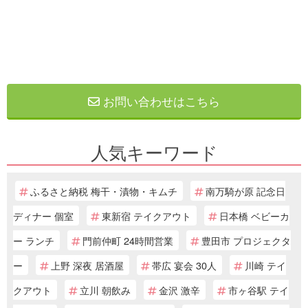
お問い合わせはこちら
人気キーワード
ふるさと納税 梅干・漬物・キムチ
南万騎が原 記念日
ディナー 個室
東新宿 テイクアウト
日本橋 ベビーカ
ー ランチ
門前仲町 24時間営業
豊田市 プロジェクタ
ー
上野 深夜 居酒屋
帯広 宴会 30人
川崎 テイ
クアウト
立川 朝飲み
金沢 激辛
市ヶ谷駅 テイ