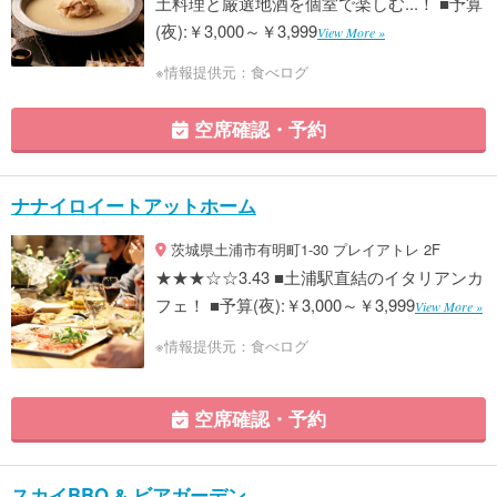
土料理と厳選地酒を個室で楽しむ...！ ■予算
(夜):￥3,000～￥3,999
View More »
※情報提供元：食べログ
空席確認・予約
ナナイロイートアットホーム
茨城県土浦市有明町1-30 プレイアトレ 2F
★★★☆☆3.43 ■土浦駅直結のイタリアンカ
フェ！ ■予算(夜):￥3,000～￥3,999
View More »
※情報提供元：食べログ
空席確認・予約
スカイBBQ & ビアガーデン