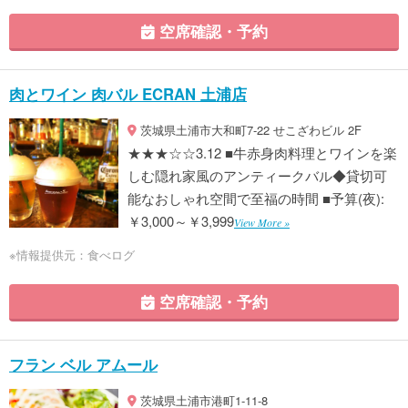
空席確認・予約
肉とワイン 肉バル ECRAN 土浦店
茨城県土浦市大和町7-22 せこざわビル 2F
★★★☆☆3.12 ■牛赤身肉料理とワインを楽
しむ隠れ家風のアンティークバル◆貸切可
能なおしゃれ空間で至福の時間 ■予算(夜):
￥3,000～￥3,999
View More »
※情報提供元：食べログ
空席確認・予約
フラン ベル アムール
茨城県土浦市港町1-11-8