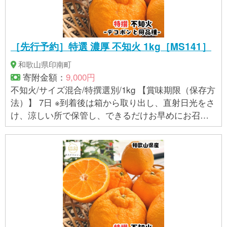
［先行予約］特選 濃厚 不知火 1kg［MS141］
和歌山県印南町
寄附金額：
9,000円
不知火/サイズ混合/特撰選別/1kg 【賞味期限（保存方
法）】 7日 ※到着後は箱から取り出し、直射日光をさ
け、涼しい所で保管し、できるだけお早めにお召し
上がりください。 【アレルギー】 オレンジ ※ 表示内
容に関しては各事業者の指定に基づき掲載してお
り、一切の内容を保証するものではございません。 ※
ご不明の点がございましたら事業者まで直接お問い
合わせ下さい。