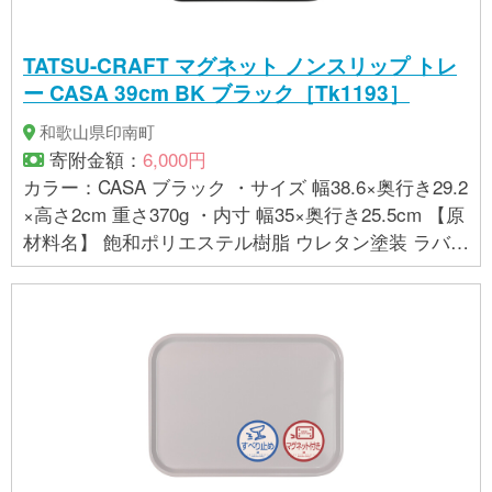
詳しくは、貼付の品質シールをお読み下さい。 ・布
地の持つ特性上、絵柄に若干の歪みやシワが生じて
TATSU-CRAFT マグネット ノンスリップ トレ
いることがございますが、使用上問題ございませ
ー CASA 39cm BK ブラック［Tk1193］
ん。予めご了承ください。 ・布地を一枚一枚成型し
ていますので、お届けする商品によって絵柄の位置
和歌山県印南町
や風合いが多少異なることがあります。 ・商品の色
寄附金額：
6,000円
は、お使いのブラウザやモニターによって実際の色
カラー：CASA ブラック ・サイズ 幅38.6×奥行き29.2
と若干異なる場合がございます。ご了承下さい。
×高さ2cm 重さ370g ・内寸 幅35×奥行き25.5cm 【原
【製造】 株式会社 橋本達之助工芸（和歌山県海南
材料名】 飽和ポリエステル樹脂 ウレタン塗装 ラバー
市）
マグネット 【お取り扱いに関する注意事項】 ・金属
面にのみ貼り付けることができます。樹脂コーティ
ングなど磁力が効きにくい場所は避けてください。
・曲面は落下の恐れがありますので貼り付けないで
ください。 ・テレビやパソコン、フロッピーディス
クなど磁力の影響を受ける場所に置かないでくださ
い。 ・この商品は、家庭用の食洗機に対応しており
ますが、業務用の食洗機には対応しておりません。
詳しくは、貼付の品質シールをお読み下さい。 ・布