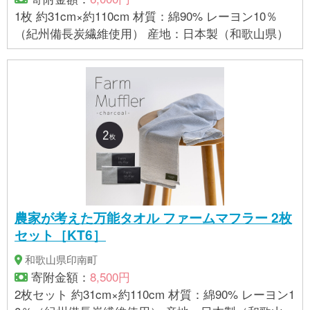
色は、お使いのブラウザやモニターによって実際の
1枚 約31cm×約110cm 材質：綿90% レーヨン10％
色と若干異なる場合がございます。ご了承下さい。
（紀州備長炭繊維使用） 産地：日本製（和歌山県）
【製造】 株式会社 橋本達之助工芸（和歌山県海南
市）
農家が考えた万能タオル ファームマフラー 2枚
セット［KT6］
和歌山県印南町
寄附金額：
8,500円
2枚セット 約31cm×約110cm 材質：綿90% レーヨン1