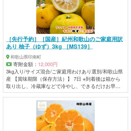
［先行予約］［国産］紀州和歌山のご家庭用訳
あり 柚子（ゆず）3kg ［MS139］
和歌山県印南町
寄附金額：
12,000円
3kg入り/サイズ混合/ご家庭用わけあり選別/和歌山県
産 【賞味期限（保存方法）】 7日 ※到着後は箱から
取り出し、冷蔵庫などで冷やし、できるだけお早め
にお召し上がりください。 【アレルギー】 柚子 ※ 表
示内容に関しては各事業者の指定に基づき掲載して
おり、一切の内容を保証するものではございませ
ん。 ※ご不明の点がございましたら事業者まで直接お
問い合わせ下さい。