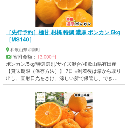
［先行予約］極甘 柑橘 特撰 濃厚 ポンカン 5kg
［MS140］
和歌山県印南町
寄附金額：
13,000円
ポンカン/5kg/特選選別/サイズ混合/和歌山県有田産
【賞味期限（保存方法）】 7日 ※到着後は箱から取り
出し、直射日光をさけ、涼しい所で保管し、できる
だけお早めにお召し上がりください。 【アレルギ
ー】 オレンジ ※ 表示内容に関しては各事業者の指定
に基づき掲載しており、一切の内容を保証するもの
ではございません。 ※ご不明の点がございましたら事
業者まで直接お問い合わせ下さい。