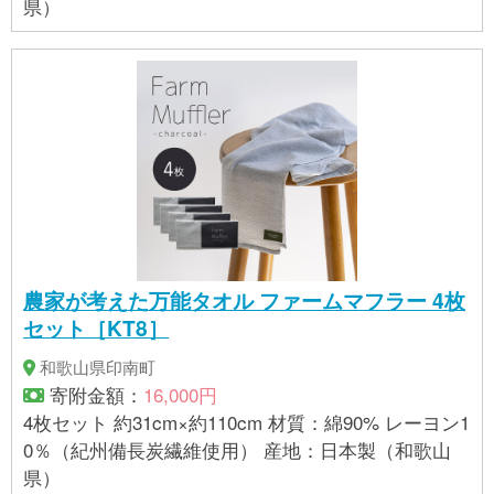
県）
農家が考えた万能タオル ファームマフラー 4枚
セット［KT8］
和歌山県印南町
寄附金額：
16,000円
4枚セット 約31cm×約110cm 材質：綿90% レーヨン1
0％（紀州備長炭繊維使用） 産地：日本製（和歌山
県）