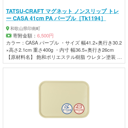
地の持つ特性上、絵柄に若干の歪みやシワが生じて
TATSU-CRAFT マグネット ノンスリップ トレ
いることがございますが、使用上問題ございませ
ー CASA 41cm PA パープル［Tk1194］
ん。予めご了承ください。 ・布地を一枚一枚成型し
ていますので、お届けする商品によって絵柄の位置
和歌山県印南町
や風合いが多少異なることがあります。 ・商品の色
寄附金額：
6,500円
は、お使いのブラウザやモニターによって実際の色
カラー：CASA パープル ・サイズ 幅41.2×奥行き30.2
と若干異なる場合がございます。ご了承下さい。
×高さ2.1cm 重さ400g ・内寸 幅36.5×奥行き26cm
【製造】 株式会社 橋本達之助工芸（和歌山県海南
【原材料名】 飽和ポリエステル樹脂 ウレタン塗装 ラ
市）
バーマグネット 【お取り扱いに関する注意事項】 ・
金属面にのみ貼り付けることができます。樹脂コー
ティングなど磁力が効きにくい場所は避けてくださ
い。 ・曲面は落下の恐れがありますので貼り付けな
いでください。 ・テレビやパソコン、フロッピーデ
ィスクなど磁力の影響を受ける場所に置かないでく
ださい。 ・この商品は、家庭用の食洗機に対応して
おりますが、業務用の食洗機には対応しておりませ
ん。詳しくは、貼付の品質シールをお読み下さい。