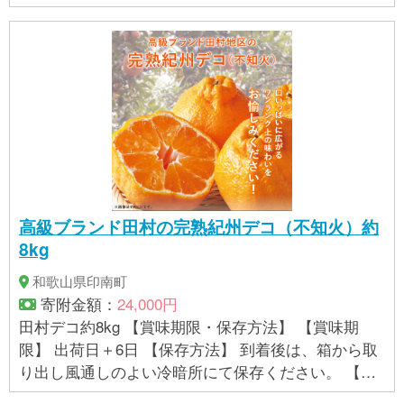
高級ブランド田村の完熟紀州デコ（不知火）約
8kg
和歌山県印南町
寄附金額：
24,000円
田村デコ約8kg 【賞味期限・保存方法】 【賞味期
限】 出荷日＋6日 【保存方法】 到着後は、箱から取
り出し風通しのよい冷暗所にて保存ください。 【ア
レルギー】 オレンジ ※ 表示内容に関しては各事業者