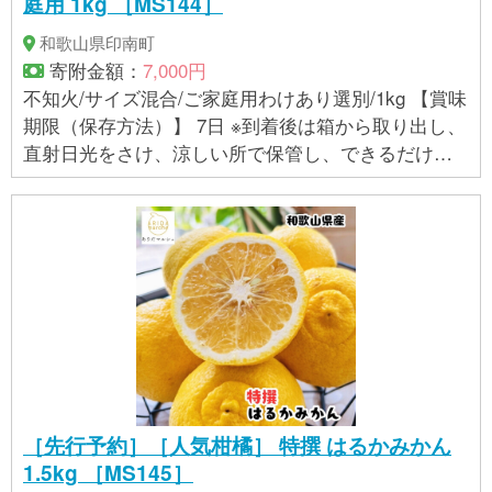
庭用 1kg ［MS144］
和歌山県印南町
寄附金額：
7,000円
不知火/サイズ混合/ご家庭用わけあり選別/1kg 【賞味
期限（保存方法）】 7日 ※到着後は箱から取り出し、
直射日光をさけ、涼しい所で保管し、できるだけお
早めにお召し上がりください。 【アレルギー】 オレ
ンジ ※ 表示内容に関しては各事業者の指定に基づき
掲載しており、一切の内容を保証するものではござ
いません。 ※ご不明の点がございましたら事業者まで
直接お問い合わせ下さい。
［先行予約］［人気柑橘］ 特撰 はるかみかん
1.5kg ［MS145］