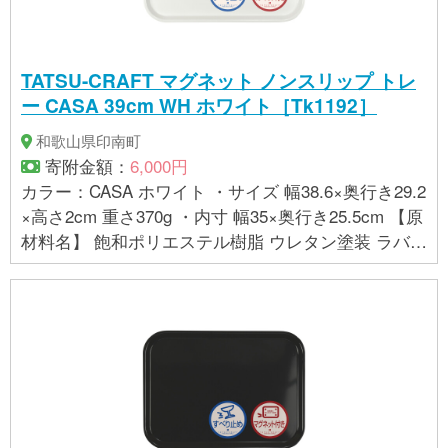
ますが、業務用の食洗機には対応しておりません。
詳しくは、貼付の品質シールをお読み下さい。 ・布
地の持つ特性上、絵柄に若干の歪みやシワが生じて
TATSU-CRAFT マグネット ノンスリップ トレ
いることがございますが、使用上問題ございませ
ー CASA 39cm WH ホワイト［Tk1192］
ん。予めご了承ください。 ・布地を一枚一枚成型し
ていますので、お届けする商品によって絵柄の位置
和歌山県印南町
や風合いが多少異なることがあります。 ・商品の色
寄附金額：
6,000円
は、お使いのブラウザやモニターによって実際の色
カラー：CASA ホワイト ・サイズ 幅38.6×奥行き29.2
と若干異なる場合がございます。ご了承下さい。
×高さ2cm 重さ370g ・内寸 幅35×奥行き25.5cm 【原
【製造】 株式会社 橋本達之助工芸（和歌山県海南
材料名】 飽和ポリエステル樹脂 ウレタン塗装 ラバー
市）
マグネット 【お取り扱いに関する注意事項】 ・金属
面にのみ貼り付けることができます。樹脂コーティ
ングなど磁力が効きにくい場所は避けてください。
・曲面は落下の恐れがありますので貼り付けないで
ください。 ・テレビやパソコン、フロッピーディス
クなど磁力の影響を受ける場所に置かないでくださ
い。 ・この商品は、家庭用の食洗機に対応しており
ますが、業務用の食洗機には対応しておりません。