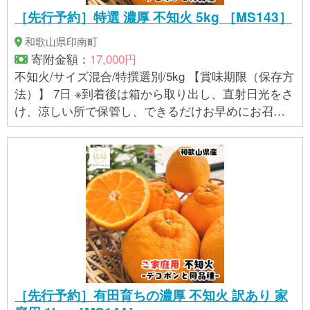
［先行予約］特選 濃厚 不知火 5kg ［MS143］
和歌山県印南町
寄附金額：
17,000円
不知火/サイズ混合/特撰選別/5kg 【賞味期限（保存方
法）】 7日 ※到着後は箱から取り出し、直射日光をさ
け、涼しい所で保管し、できるだけお早めにお召し
上がりください。 【アレルギー】 オレンジ ※ 表示内
容に関しては各事業者の指定に基づき掲載してお
り、一切の内容を保証するものではございません。 ※
ご不明の点がございましたら事業者まで直接お問い
合わせ下さい。
［先行予約］有田育ちの濃厚 不知火 訳あり 家