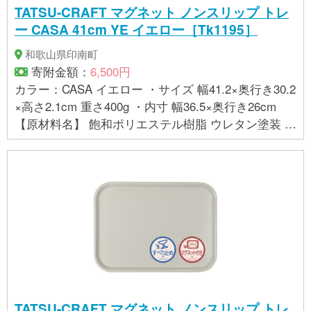
・布地の持つ特性上、絵柄に若干の歪みやシワが生
TATSU-CRAFT マグネット ノンスリップ トレ
じていることがございますが、使用上問題ございま
ー CASA 41cm YE イエロー［Tk1195］
せん。予めご了承ください。 ・布地を一枚一枚成型
していますので、お届けする商品によって絵柄の位
和歌山県印南町
置や風合いが多少異なることがあります。 ・商品の
寄附金額：
6,500円
色は、お使いのブラウザやモニターによって実際の
カラー：CASA イエロー ・サイズ 幅41.2×奥行き30.2
色と若干異なる場合がございます。ご了承下さい。
×高さ2.1cm 重さ400g ・内寸 幅36.5×奥行き26cm
【製造】 株式会社 橋本達之助工芸（和歌山県海南
【原材料名】 飽和ポリエステル樹脂 ウレタン塗装 ラ
市）
バーマグネット 【お取り扱いに関する注意事項】 ・
金属面にのみ貼り付けることができます。樹脂コー
ティングなど磁力が効きにくい場所は避けてくださ
い。 ・曲面は落下の恐れがありますので貼り付けな
いでください。 ・テレビやパソコン、フロッピーデ
ィスクなど磁力の影響を受ける場所に置かないでく
ださい。 ・この商品は、家庭用の食洗機に対応して
おりますが、業務用の食洗機には対応しておりませ
ん。詳しくは、貼付の品質シールをお読み下さい。
・布地の持つ特性上、絵柄に若干の歪みやシワが生
TATSU-CRAFT マグネット ノンスリップ トレ