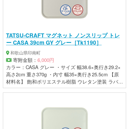
TATSU-CRAFT マグネット ノンスリップ トレ
ー CASA 39cm GY グレー［Tk1190］
和歌山県印南町
寄附金額：
6,000円
カラー：CASA グレー ・サイズ 幅38.6×奥行き29.2×
高さ2cm 重さ370g ・内寸 幅35×奥行き25.5cm 【原
材料名】 飽和ポリエステル樹脂 ウレタン塗装 ラバー
マグネット 【お取り扱いに関する注意事項】 ・金属
面にのみ貼り付けることができます。樹脂コーティ
ングなど磁力が効きにくい場所は避けてください。
・曲面は落下の恐れがありますので貼り付けないで
ください。 ・テレビやパソコン、フロッピーディス
クなど磁力の影響を受ける場所に置かないでくださ