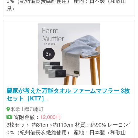
0％（紀州備長炭繊維使用） 産地：日本製（和歌山
県）
農家が考えた万能タオル ファームマフラー 3枚
セット［KT7］
和歌山県印南町
寄附金額：
12,000円
3枚セット 約31cm×約110cm 材質：綿90% レーヨン1
0％（紀州備長炭繊維使用） 産地：日本製（和歌山