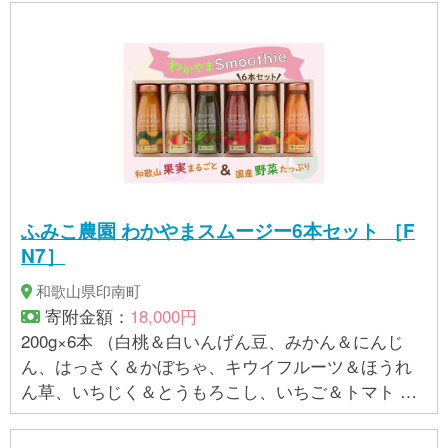
の指定に基づき掲載しており、一切の内容を保証す
るものではございません。 ※ご不明の点がございまし
たら事業者まで直接お問い合わせ下さい。
ふみこ農園 わかやまスムージー6本セット ［F
N7］
和歌山県印南町
寄附金額：
18,000円
200g×6本 （白桃＆白いんげん豆、みかん＆にんじ
ん、はっさく＆かぼちゃ、キウイフルーツ＆ほうれ
ん草、いちじく＆とうもろこし、いちご＆トマト 各1
本） ●原材料● 【スムージー みかん＆にんじん】
みかん果汁〔うんしゅうみかん（和歌山県）〕、に