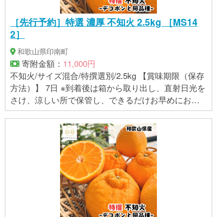
［先行予約］特選 濃厚 不知火 2.5kg ［MS14
2］
和歌山県印南町
寄附金額：
11,000円
不知火/サイズ混合/特撰選別/2.5kg 【賞味期限（保存
方法）】 7日 ※到着後は箱から取り出し、直射日光を
さけ、涼しい所で保管し、できるだけお早めにお召
し上がりください。 【アレルギー】 オレンジ ※ 表示
内容に関しては各事業者の指定に基づき掲載してお
り、一切の内容を保証するものではございません。 ※
ご不明の点がございましたら事業者まで直接お問い
合わせ下さい。