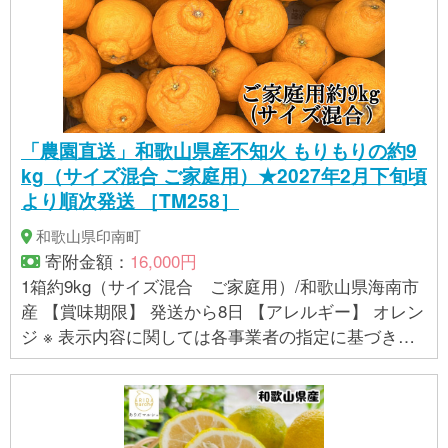
の指定に基づき掲載しており、一切の内容を保証す
るものではございません。 ※ご不明の点がございまし
たら事業者まで直接お問い合わせ下さい。
「農園直送」和歌山県産不知火 もりもりの約9
kg（サイズ混合 ご家庭用）★2027年2月下旬頃
より順次発送 ［TM258］
和歌山県印南町
寄附金額：
16,000円
1箱約9kg（サイズ混合 ご家庭用）/和歌山県海南市
産 【賞味期限】 発送から8日 【アレルギー】 オレン
ジ ※ 表示内容に関しては各事業者の指定に基づき掲
載しており、一切の内容を保証するものではござい
ません。 ※ご不明の点がございましたら事業者まで直
接お問い合わせ下さい。