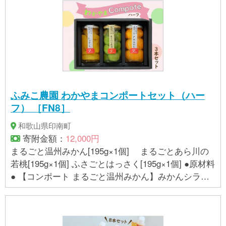
防止剤（ビタミンＣ） 【スムージー いちご＆トマ
C) 【コンポート まるごとあら川の若桃】若桃(和
ト】 トマトピューレ〔トマト（国産）〕、いちごピ
歌山県産)、砂糖、洋酒/ゲル化剤(増粘多糖類)、酸味
ューレ〔いちご（和歌山県産）〕、砂糖〔てん菜
料、香料、酸化防止剤(ビタミンC)、(一部にももを含
（北海道産）〕、寒天加工品（ぶどう糖、寒天、こ
む) 【コンポート ふさごとはっさく】はっさくシ
んにゃく粉）／酸化防止剤（ビタミンＣ） 【スムー
ラップ漬け[はっさく(和歌山県産)、砂糖]、砂糖/ゲル
ジー 白桃＆白いんげん豆】 原材料名：白桃ピュー
化剤(増粘多糖類)、酸味料、酸化防止剤(ビタミンC)
レ〔白桃（和歌山県）〕、白いんげんピューレ〔白
【賞味期限】 製造日より180日 開封後は冷蔵庫に
ふみこ農園 わかやまコンポートセット（ハー
いんげん豆（北海道産）〕、砂糖〔てん菜（北海道
保存し、なるべく早くお召し上がりください。 【ア
フ） ［FN8］
産）〕、寒天加工品（ぶどう糖、寒天、こんにゃく
レルギー】 もも 洋酒は商品に加味しているのではな
粉）／酸化防止剤（ビタミンＣ）、酸味料 【賞味期
く、原材料（若桃）の一部に使用しております。ア
和歌山県印南町
限 】 製造日より180日 【アレルギー】 キウイフル
ルコール度数はほとんどございませんが、アルコー
寄附金額：
12,000円
ーツ、もも ※ 表示内容に関しては各事業者の指定に
ルに過敏な方や、乳幼児のお子様がお召し上がりに
まるごと温州みかん[195g×1個] まるごとあら川の
基づき掲載しており、一切の内容を保証するもので
なる際はどうぞご注意下さいませ。 ※ 表示内容に関
若桃[195g×1個] ふさごとはっさく[195g×1個] ●原材料
はございません。 ※ご不明の点がございましたら事業
しては各事業者の指定に基づき掲載しており、一切
● 【コンポート まるごと温州みかん】みかんシラッ
者まで直接お問い合わせ下さい。
の内容を保証するものではございません。 ※ご不明の
プ漬け[うんしゅうみかん(和歌山県産)、みかん果汁
点がございましたら事業者まで直接お問い合わせ下
〔うんしゅうみかん(和歌山県産)〕、砂糖]、砂糖/ゲ
さい。
ル化剤(増粘多糖類)、酸味料、酸化防止剤(ビタミン