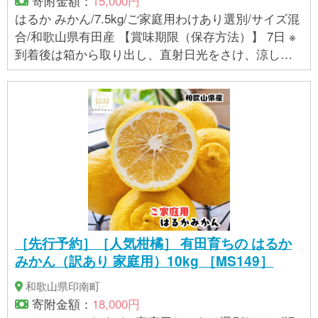
寄附金額：
15,000円
はるか みかん/7.5kg/ご家庭用わけあり選別/サイズ混
合/和歌山県有田産 【賞味期限（保存方法）】 7日 ※
到着後は箱から取り出し、直射日光をさけ、涼しい
所で保管し、できるだけお早めにお召し上がりくだ
さい。 【アレルギー】 オレンジ ※ 表示内容に関して
は各事業者の指定に基づき掲載しており、一切の内
容を保証するものではございません。 ※ご不明の点が
ございましたら事業者まで直接お問い合わせ下さ
い。
［先行予約］［人気柑橘］ 有田育ちの はるか
みかん（訳あり 家庭用）10kg ［MS149］
和歌山県印南町
寄附金額：
18,000円