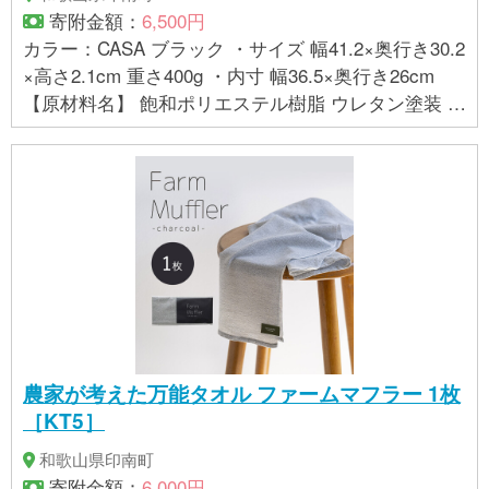
置や風合いが多少異なることがあります。 ・商品の
寄附金額：
6,500円
色は、お使いのブラウザやモニターによって実際の
カラー：CASA ブラック ・サイズ 幅41.2×奥行き30.2
色と若干異なる場合がございます。ご了承下さい。
×高さ2.1cm 重さ400g ・内寸 幅36.5×奥行き26cm
【製造】 株式会社 橋本達之助工芸（和歌山県海南
【原材料名】 飽和ポリエステル樹脂 ウレタン塗装 ラ
市）
バーマグネット 【お取り扱いに関する注意事項】 ・
金属面にのみ貼り付けることができます。樹脂コー
ティングなど磁力が効きにくい場所は避けてくださ
い。 ・曲面は落下の恐れがありますので貼り付けな
いでください。 ・テレビやパソコン、フロッピーデ
ィスクなど磁力の影響を受ける場所に置かないでく
ださい。 ・この商品は、家庭用の食洗機に対応して
おりますが、業務用の食洗機には対応しておりませ
ん。詳しくは、貼付の品質シールをお読み下さい。
・布地の持つ特性上、絵柄に若干の歪みやシワが生
農家が考えた万能タオル ファームマフラー 1枚
じていることがございますが、使用上問題ございま
［KT5］
せん。予めご了承ください。 ・布地を一枚一枚成型
していますので、お届けする商品によって絵柄の位
和歌山県印南町
置や風合いが多少異なることがあります。 ・商品の
寄附金額：
6,000円