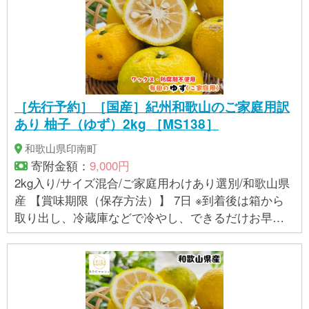
［先行予約］［国産］紀州和歌山のご家庭用訳
あり 柚子（ゆず）2kg ［MS138］
和歌山県印南町
寄附金額：
9,000円
2kg入り/サイズ混合/ご家庭用わけあり選別/和歌山県
産 【賞味期限（保存方法）】 7日 ※到着後は箱から
取り出し、冷蔵庫などで冷やし、できるだけお早め
にお召し上がりください。 【アレルギー】 柚子 ※ 表
示内容に関しては各事業者の指定に基づき掲載して
おり、一切の内容を保証するものではございませ
ん。 ※ご不明の点がございましたら事業者まで直接お
問い合わせ下さい。