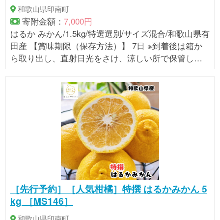
和歌山県印南町
寄附金額：
7,000円
はるか みかん/1.5kg/特選選別/サイズ混合/和歌山県有
田産 【賞味期限（保存方法）】 7日 ※到着後は箱か
ら取り出し、直射日光をさけ、涼しい所で保管し、
できるだけお早めにお召し上がりください。 【アレ
ルギー】 オレンジ ※ 表示内容に関しては各事業者の
指定に基づき掲載しており、一切の内容を保証する
ものではございません。 ※ご不明の点がございました
ら事業者まで直接お問い合わせ下さい。
［先行予約］［人気柑橘］特撰 はるかみかん 5
kg ［MS146］
和歌山県印南町