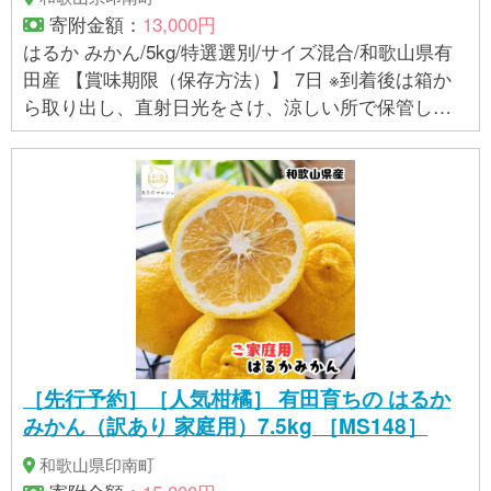
寄附金額：
13,000円
はるか みかん/5kg/特選選別/サイズ混合/和歌山県有
田産 【賞味期限（保存方法）】 7日 ※到着後は箱か
ら取り出し、直射日光をさけ、涼しい所で保管し、
できるだけお早めにお召し上がりください。 【アレ
ルギー】 オレンジ ※ 表示内容に関しては各事業者の
指定に基づき掲載しており、一切の内容を保証する
ものではございません。 ※ご不明の点がございました
ら事業者まで直接お問い合わせ下さい。
［先行予約］［人気柑橘］ 有田育ちの はるか
みかん（訳あり 家庭用）7.5kg ［MS148］
和歌山県印南町