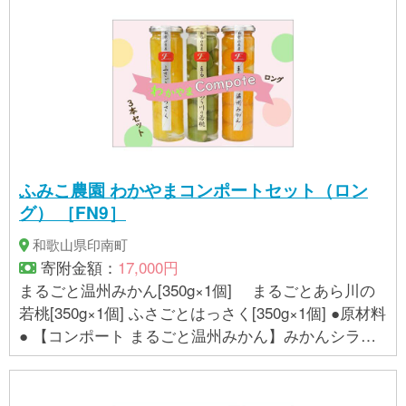
んじんピューレ〔にんじん（国産）〕、砂糖〔てん
菜（北海道産）〕、寒天加工品（ぶどう糖、寒天、
こんにゃく粉）／酸化防止剤（ビタミンＣ） 【スム
ージー はっさく＆かぼちゃ】 かぼちゃピューレ
〔かぼちゃ（北海道産）〕、はっさく果肉果汁〔は
っさく（和歌山県産）、砂糖〕、砂糖〔てん菜（北
海道産）〕、寒天加工品（ぶどう糖、寒天、こんに
ゃく粉）／酸化防止剤（ビタミンＣ）、酸味料 【ス
ふみこ農園 わかやまコンポートセット（ロン
ムージー キウイフルーツ＆ほうれん草】 キウイフ
グ） ［FN9］
ルーツピューレ〔キウイフルーツ（和歌山県産）、
濃縮キウイフルーツ果汁〕、砂糖〔てん菜（北海道
和歌山県印南町
産）〕、ほうれん草ピューレ〔ほうれん草（国
寄附金額：
17,000円
産）〕、寒天加工品（ぶどう糖、寒天、こんにゃく
まるごと温州みかん[350g×1個] まるごとあら川の
粉）／酸化防止剤（ビタミンＣ） 【スムージー い
若桃[350g×1個] ふさごとはっさく[350g×1個] ●原材料
ちじく＆とうもろこし】 いちじくピューレ〔いちじ
● 【コンポート まるごと温州みかん】みかんシラッ
く（和歌山県産）、砂糖〔てん菜（北海道産）〕、
プ漬け[うんしゅうみかん(和歌山県産)、みかん果汁
とうもろこしピューレとうもろこし（国産）〕、寒
〔うんしゅうみかん(和歌山県産)〕、砂糖]、砂糖/ゲ
天加工品（ぶどう糖、寒天、こんにゃく粉）／酸化
ル化剤(増粘多糖類)、酸味料、酸化防止剤(ビタミン