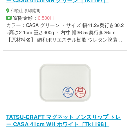
ー CASA 41cm GR グリーン［Tk1197］
ん。予めご了承ください。 ・布地を一枚一枚成型し
ていますので、お届けする商品によって絵柄の位置
和歌山県印南町
や風合いが多少異なることがあります。 ・商品の色
寄附金額：
6,500円
は、お使いのブラウザやモニターによって実際の色
カラー：CASA グリーン ・サイズ 幅41.2×奥行き30.2
と若干異なる場合がございます。ご了承下さい。
×高さ2.1cm 重さ400g ・内寸 幅36.5×奥行き26cm
【製造】 株式会社 橋本達之助工芸（和歌山県海南
【原材料名】 飽和ポリエステル樹脂 ウレタン塗装 ラ
市）
バーマグネット 【お取り扱いに関する注意事項】 ・
金属面にのみ貼り付けることができます。樹脂コー
ティングなど磁力が効きにくい場所は避けてくださ
い。 ・曲面は落下の恐れがありますので貼り付けな
いでください。 ・テレビやパソコン、フロッピーデ
ィスクなど磁力の影響を受ける場所に置かないでく
ださい。 ・この商品は、家庭用の食洗機に対応して
おりますが、業務用の食洗機には対応しておりませ
ん。詳しくは、貼付の品質シールをお読み下さい。
・布地の持つ特性上、絵柄に若干の歪みやシワが生
TATSU-CRAFT マグネット ノンスリップ トレ
じていることがございますが、使用上問題ございま
ー CASA 41cm WH ホワイト［Tk1198］
せん。予めご了承ください。 ・布地を一枚一枚成型