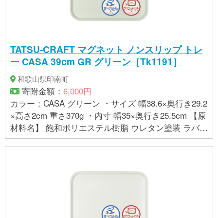
い。 ・この商品は、家庭用の食洗機に対応しており
ますが、業務用の食洗機には対応しておりません。
詳しくは、貼付の品質シールをお読み下さい。 ・布
地の持つ特性上、絵柄に若干の歪みやシワが生じて
TATSU-CRAFT マグネット ノンスリップ トレ
いることがございますが、使用上問題ございませ
ー CASA 39cm GR グリーン［Tk1191］
ん。予めご了承ください。 ・布地を一枚一枚成型し
ていますので、お届けする商品によって絵柄の位置
和歌山県印南町
や風合いが多少異なることがあります。 ・商品の色
寄附金額：
6,000円
は、お使いのブラウザやモニターによって実際の色
カラー：CASA グリーン ・サイズ 幅38.6×奥行き29.2
と若干異なる場合がございます。ご了承下さい。
×高さ2cm 重さ370g ・内寸 幅35×奥行き25.5cm 【原
【製造】 株式会社 橋本達之助工芸（和歌山県海南
材料名】 飽和ポリエステル樹脂 ウレタン塗装 ラバー
市）
マグネット 【お取り扱いに関する注意事項】 ・金属
面にのみ貼り付けることができます。樹脂コーティ
ングなど磁力が効きにくい場所は避けてください。
・曲面は落下の恐れがありますので貼り付けないで
ください。 ・テレビやパソコン、フロッピーディス
クなど磁力の影響を受ける場所に置かないでくださ
い。 ・この商品は、家庭用の食洗機に対応しており