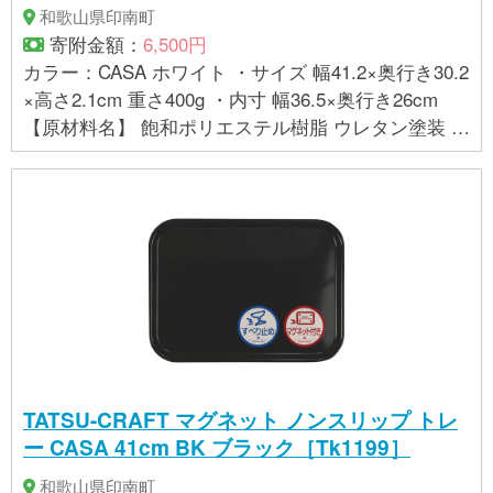
していますので、お届けする商品によって絵柄の位
和歌山県印南町
置や風合いが多少異なることがあります。 ・商品の
寄附金額：
6,500円
色は、お使いのブラウザやモニターによって実際の
カラー：CASA ホワイト ・サイズ 幅41.2×奥行き30.2
色と若干異なる場合がございます。ご了承下さい。
×高さ2.1cm 重さ400g ・内寸 幅36.5×奥行き26cm
【製造】 株式会社 橋本達之助工芸（和歌山県海南
【原材料名】 飽和ポリエステル樹脂 ウレタン塗装 ラ
市）
バーマグネット 【お取り扱いに関する注意事項】 ・
金属面にのみ貼り付けることができます。樹脂コー
ティングなど磁力が効きにくい場所は避けてくださ
い。 ・曲面は落下の恐れがありますので貼り付けな
いでください。 ・テレビやパソコン、フロッピーデ
ィスクなど磁力の影響を受ける場所に置かないでく
ださい。 ・この商品は、家庭用の食洗機に対応して
おりますが、業務用の食洗機には対応しておりませ
ん。詳しくは、貼付の品質シールをお読み下さい。
・布地の持つ特性上、絵柄に若干の歪みやシワが生
TATSU-CRAFT マグネット ノンスリップ トレ
じていることがございますが、使用上問題ございま
ー CASA 41cm BK ブラック［Tk1199］
せん。予めご了承ください。 ・布地を一枚一枚成型
していますので、お届けする商品によって絵柄の位
和歌山県印南町