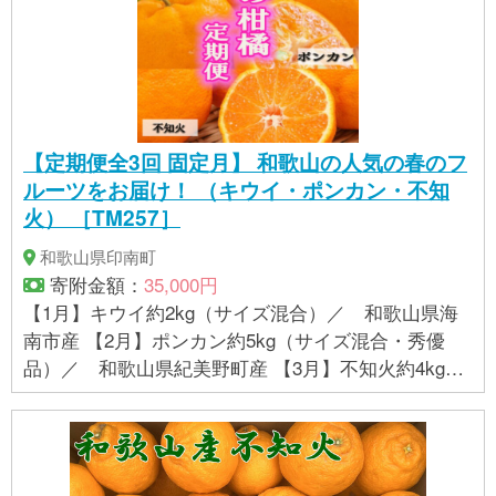
酸化防止剤（ビタミンＣ）、（一部にももを含む）
南高梅ジュレ：梅果汁［糖類〔果糖ぶどう糖液糖
（国内製造）、砂糖〕、梅（和歌山県産）］、砂糖
／ゲル化剤（増粘多糖類）、酸味料、香料、着色料
（カロチン色素）、酸化防止剤（ビタミンＣ）、調
味料（アミノ酸等）、（一部に大豆を含む） 柚子ジ
【定期便全3回 固定月】 和歌山の人気の春のフ
ュレ：柚子果汁〔ゆず（和歌山県産）〕、砂糖／ゲ
ルーツをお届け！ （キウイ・ポンカン・不知
ル化剤（増粘多糖類）、酸味料、酸化防止剤（ビタ
火） ［TM257］
ミンＣ） じゃばらジュレ：じゃばら果汁〔じゃばら
（和歌山県産）〕、砂糖／ゲル化剤（増粘多糖
和歌山県印南町
類）、酸味料、酸化防止剤（ビタミンＣ） 【賞味期
寄附金額：
35,000円
限】 製造日より180日 開封後は冷蔵庫に保存し、な
【1月】キウイ約2kg（サイズ混合）／ 和歌山県海
るべく早くお召し上がりください。 【アレルギー】
南市産 【2月】ポンカン約5kg（サイズ混合・秀優
大豆、もも ※ 表示内容に関しては各事業者の指定に
品）／ 和歌山県紀美野町産 【3月】不知火約4kg
基づき掲載しており、一切の内容を保証するもので
（サイズ混合） ／ 和歌山県海南市産 【賞味期
はございません。 ※ご不明の点がございましたら事業
限】 【賞味期限】 キウイ・ポンカン：発送日より7
者まで直接お問い合わせ下さい。
日 不知火：発送日より10日 【アレルギー】 オレン
ジ、キウイフルーツ ※ 表示内容に関しては各事業者