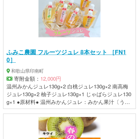
C) 【コンポート まるごとあら川の若桃】若桃(和
歌山県産)、砂糖、洋酒/ゲル化剤(増粘多糖類)、酸味
料、香料、酸化防止剤(ビタミンC)、(一部にももを含
む) 【コンポート ふさごとはっさく】はっさくシ
ラップ漬け[はっさく(和歌山県産)、砂糖]、砂糖/ゲル
化剤(増粘多糖類)、酸味料、酸化防止剤(ビタミンC)
【賞味期限】 製造日より180日 開封後は冷蔵庫に
ふみこ農園 フルーツジュレ 8本セット ［FN1
保存し、なるべく早くお召し上がりください。 【ア
0］
レルギー】 もも 洋酒は商品に加味しているのではな
く、原材料（若桃）の一部に使用しております。ア
和歌山県印南町
ルコール度数はほとんどございませんが、アルコー
寄附金額：
12,000円
ルに過敏な方や、乳幼児のお子様がお召し上がりに
温州みかんジュレ130g×2 白桃ジュレ130g×2 南高梅
なる際はどうぞご注意下さいませ。 ※ 表示内容に関
ジュレ130g×2 柚子ジュレ130g×1 じゃばらジュレ130
しては各事業者の指定に基づき掲載しており、一切
g×1 ●原材料● 温州みかんジュレ：みかん果汁〔うん
の内容を保証するものではございません。 ※ご不明の
しゅうみかん（和歌山県産）〕、砂糖／ゲル化剤
点がございましたら事業者まで直接お問い合わせ下
（増粘多糖類）、酸味料、酸化防止剤（ビタミン
さい。
Ｃ） 白桃ジュレ：白桃ピューレ〔白桃（和歌山県
産）〕、砂糖／ゲル化剤（増粘多糖類）、酸味料、