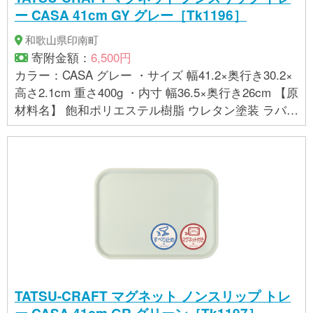
じていることがございますが、使用上問題ございま
ー CASA 41cm GY グレー［Tk1196］
せん。予めご了承ください。 ・布地を一枚一枚成型
していますので、お届けする商品によって絵柄の位
和歌山県印南町
置や風合いが多少異なることがあります。 ・商品の
寄附金額：
6,500円
色は、お使いのブラウザやモニターによって実際の
カラー：CASA グレー ・サイズ 幅41.2×奥行き30.2×
色と若干異なる場合がございます。ご了承下さい。
高さ2.1cm 重さ400g ・内寸 幅36.5×奥行き26cm 【原
【製造】 株式会社 橋本達之助工芸（和歌山県海南
材料名】 飽和ポリエステル樹脂 ウレタン塗装 ラバー
市）
マグネット 【お取り扱いに関する注意事項】 ・金属
面にのみ貼り付けることができます。樹脂コーティ
ングなど磁力が効きにくい場所は避けてください。
・曲面は落下の恐れがありますので貼り付けないで
ください。 ・テレビやパソコン、フロッピーディス
クなど磁力の影響を受ける場所に置かないでくださ
い。 ・この商品は、家庭用の食洗機に対応しており
ますが、業務用の食洗機には対応しておりません。
詳しくは、貼付の品質シールをお読み下さい。 ・布
地の持つ特性上、絵柄に若干の歪みやシワが生じて
TATSU-CRAFT マグネット ノンスリップ トレ
いることがございますが、使用上問題ございませ