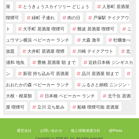
屋
とうきょうスカイツリー どじょう
人形町 居酒屋
喫煙可
緑町 子連れ
肉の日
戸塚駅 テイクアウ
ト
大手町 居酒屋 喫煙可
難波 居酒屋 喫煙可
ニ
ュウマン横浜 ベビーカー ランチ
大森 激辛
牡蠣食べ
放題
大井町 居酒屋 喫煙
川崎 テイクアウト
北
浦和 地魚
豊橋 居酒屋 朝 まで
近鉄日本橋 ジンギスカ
ン
新宿 持ち込み可 居酒屋
品川 居酒屋 朝まで
おおたかの森 ベビーカー ランチ
ふるさと納税 ニンジン・
大根・根菜類
日本橋 ベビーカー ランチ
北千住 居酒
屋 喫煙可
立川 立ち飲み
船橋 喫煙可能 居酒屋
運営会社
お問い合わせ
個人情報保護方針
@Press
Copyright (c) 2026 IID, Inc. All rights reserved.