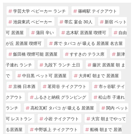
学芸大学 ベビーカー ランチ
篠崎駅 テイクアウト
池袋東武 ベビーカー
帯広 宴会 30人
新宿 ペット
可 居酒屋
蒲田 辛い
志木駅 居酒屋 喫煙可
自由
が丘 居酒屋 喫煙可
席で タバコ が 吸える 居酒屋 名古屋
飯田橋 喫煙可能 居酒屋
すすきの テラス席
新津
子連れ ランチ
九段下 ランチ 土日
藤沢 居酒屋 朝 ま
で
中目黒 ペット可 居酒屋
大井町 朝まで 居酒屋
京橋 日本酒
茗荷谷 テイクアウト
市ヶ谷駅 テイ
クアウト
ふるさと納税 グランピング
松山市 子連れ
ランチ
高松瓦町 タバコ が 吸える 居酒屋
関内 ペット
可 レストラン
小岩 テイクアウト
大宮 朝までやって
る居酒屋
中野坂上 テイクアウト
船橋 朝まで 居酒