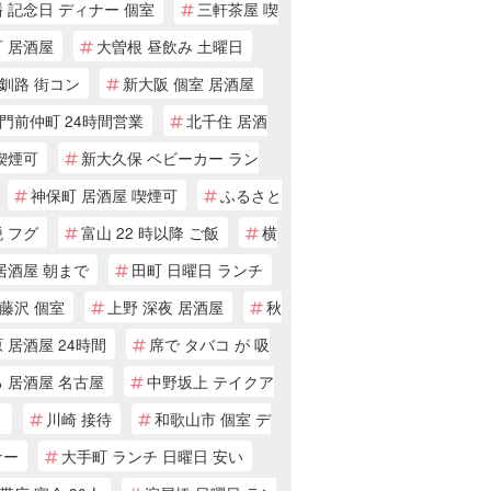
 記念日 ディナー 個室
三軒茶屋 喫
 居酒屋
大曽根 昼飲み 土曜日
釧路 街コン
新大阪 個室 居酒屋
門前仲町 24時間営業
北千住 居酒
喫煙可
新大久保 ベビーカー ラン
神保町 居酒屋 喫煙可
ふるさと
 フグ
富山 22 時以降 ご飯
横
居酒屋 朝まで
田町 日曜日 ランチ
藤沢 個室
上野 深夜 居酒屋
秋
 居酒屋 24時間
席で タバコ が 吸
 居酒屋 名古屋
中野坂上 テイクア
ト
川崎 接待
和歌山市 個室 デ
ナー
大手町 ランチ 日曜日 安い