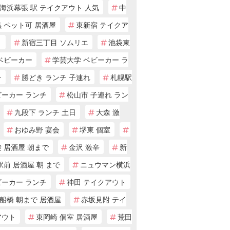
海浜幕張 駅 テイクアウト 人気
中
 ペット可 居酒屋
東新宿 テイクア
ト
新宿三丁目 ソムリエ
池袋東
 ベビーカー
学芸大学 ベビーカー ラ
チ
勝どき ランチ 子連れ
札幌駅
ビーカー ランチ
松山市 子連れ ラン
九段下 ランチ 土日
大森 激
おゆみ野 宴会
堺東 個室
 居酒屋 朝まで
金沢 激辛
新
駅前 居酒屋 朝 まで
ニュウマン横浜
ビーカー ランチ
神田 テイクアウト
船橋 朝まで 居酒屋
赤坂見附 テイ
アウト
東岡崎 個室 居酒屋
荒田