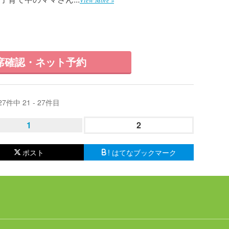
席確認・ネット予約
27件中 21 - 27件目
1
2
ポスト
! はてなブックマーク