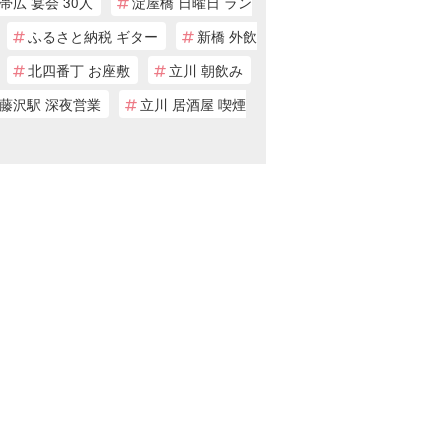
帯広 宴会 30人
淀屋橋 日曜日 ラン
ふるさと納税 ギター
新橋 外飲
北四番丁 お座敷
立川 朝飲み
藤沢駅 深夜営業
立川 居酒屋 喫煙