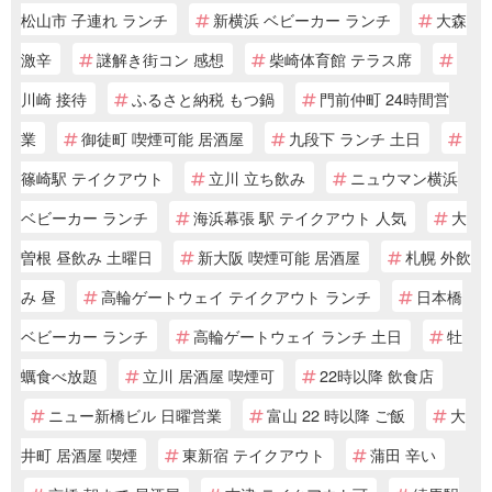
松山市 子連れ ランチ
新横浜 ベビーカー ランチ
大森
激辛
謎解き街コン 感想
柴崎体育館 テラス席
川崎 接待
ふるさと納税 もつ鍋
門前仲町 24時間営
業
御徒町 喫煙可能 居酒屋
九段下 ランチ 土日
篠崎駅 テイクアウト
立川 立ち飲み
ニュウマン横浜
ベビーカー ランチ
海浜幕張 駅 テイクアウト 人気
大
曽根 昼飲み 土曜日
新大阪 喫煙可能 居酒屋
札幌 外飲
み 昼
高輪ゲートウェイ テイクアウト ランチ
日本橋
ベビーカー ランチ
高輪ゲートウェイ ランチ 土日
牡
蠣食べ放題
立川 居酒屋 喫煙可
22時以降 飲食店
ニュー新橋ビル 日曜営業
富山 22 時以降 ご飯
大
井町 居酒屋 喫煙
東新宿 テイクアウト
蒲田 辛い