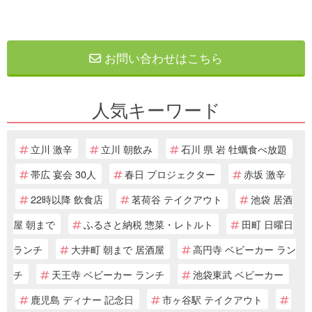
お問い合わせはこちら
人気キーワード
立川 激辛
立川 朝飲み
石川 県 岩 牡蠣食べ放題
帯広 宴会 30人
春日 プロジェクター
赤坂 激辛
22時以降 飲食店
茗荷谷 テイクアウト
池袋 居酒
屋 朝まで
ふるさと納税 惣菜・レトルト
田町 日曜日
ランチ
大井町 朝まで 居酒屋
高円寺 ベビーカー ラン
チ
天王寺 ベビーカー ランチ
池袋東武 ベビーカー
鹿児島 ディナー 記念日
市ヶ谷駅 テイクアウト